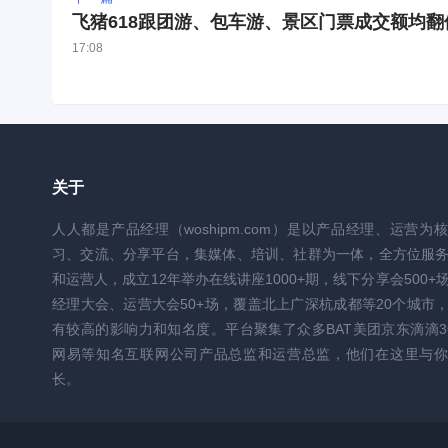
飞猪618跟团游、包车游、景区门票成交额均翻
17:08
关于
人人都是产品经理（woshipm.com）是以产品经理、运营为
习、交流、分享平台，集媒体、培训、社群为一体，全方位服
和运营人，成立12年举办在线讲座1000+期，线下分享会500+
经理大会、运营大会50+场，覆盖北上广深杭成都等20个城市
有较高的影响力和知名度。平台聚集了众多BAT美团京东滴滴3
网易等知名互联网公司产品总监和运营总监，他们在这里与你
长。