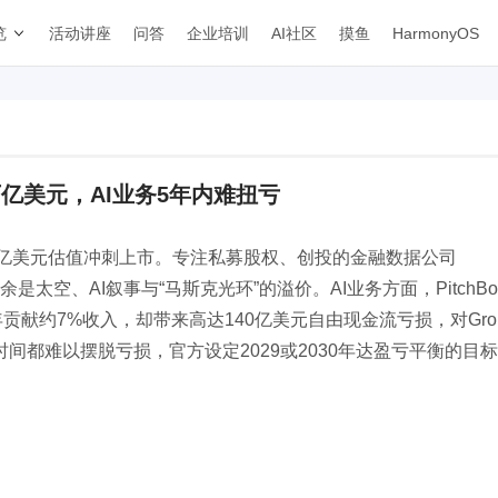
览
活动讲座
问答
企业培训
AI社区
摸鱼
HarmonyOS
.5万亿美元，AI业务5年内难扭亏
75万亿美元估值冲刺上市。专注私募股权、创投的金融数据公司
，其余是太空、AI叙事与“马斯克光环”的溢价。AI业务方面，PitchBo
去年贡献约7%收入，却带来高达140亿美元自由现金流亏损，对Gro
都难以摆脱亏损，官方设定2029或2030年达盈亏平衡的目