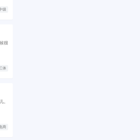
中级
候很
三体
儿。
电商