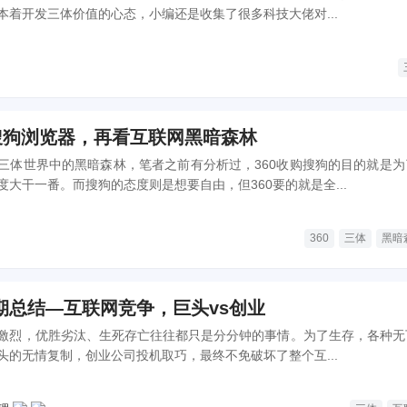
本着开发三体价值的心态，小编还是收集了很多科技大佬对...
认搜狗浏览器，再看互联网黑暗森林
三体世界中的黑暗森林，笔者之前有分析过，360收购搜狗的目的就是为
大干一番。而搜狗的态度则是想要自由，但360要的就是全...
360
三体
黑暗
期总结—互联网竞争，巨头vs创业
激烈，优胜劣汰、生死存亡往往都只是分分钟的事情。为了生存，各种无
头的无情复制，创业公司投机取巧，最终不免破坏了整个互...