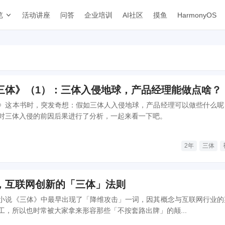
览
活动讲座
问答
企业培训
AI社区
摸鱼
HarmonyOS
三体》（1）：三体入侵地球，产品经理能做点啥？
》这本书时，突发奇想：假如三体人入侵地球，产品经理可以做些什么呢
对三体入侵的前因后果进行了分析，一起来看一下吧。
2年
三体
，互联网创新的「三体」法则
小说《三体》中最早出现了「降维攻击」一词，因其概念与互联网行业的
工，所以也时常被大家拿来形容那些「不按套路出牌」的颠...