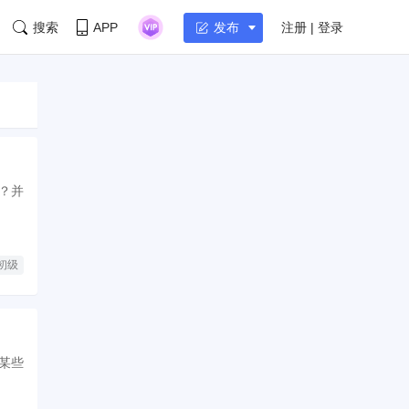
搜索
APP
注册 | 登录
发布
？并
初级
某些