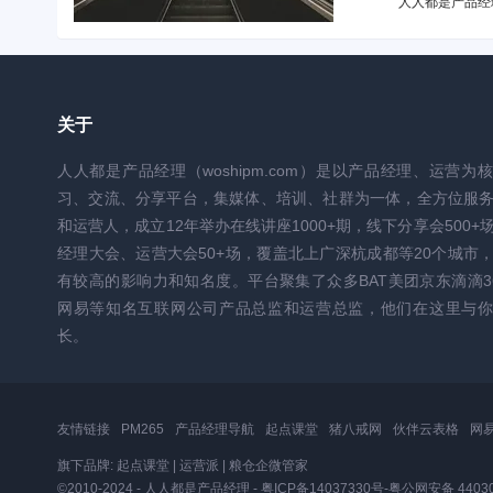
人人都是产品经
关于
人人都是产品经理（woshipm.com）是以产品经理、运营为
习、交流、分享平台，集媒体、培训、社群为一体，全方位服
和运营人，成立12年举办在线讲座1000+期，线下分享会500+
经理大会、运营大会50+场，覆盖北上广深杭成都等20个城市
有较高的影响力和知名度。平台聚集了众多BAT美团京东滴滴3
网易等知名互联网公司产品总监和运营总监，他们在这里与你
长。
友情链接
PM265
产品经理导航
起点课堂
猪八戒网
伙伴云表格
网
旗下品牌:
起点课堂
|
运营派
|
粮仓企微管家
©2010-2024 - 人人都是产品经理 -
粤ICP备14037330号
-
粤公网安备 44030