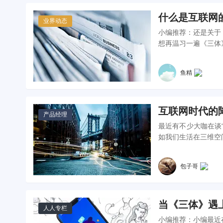
什么是互联网的
业界动态
小编推荐：还是关于
想再温习一遍《三体
鱼精
互联网时代的
产品经理
最近有不少大咖在谈
如我们生活在三维空
包子哥
当《三体》遇
人人专栏
小编推荐：小编最近