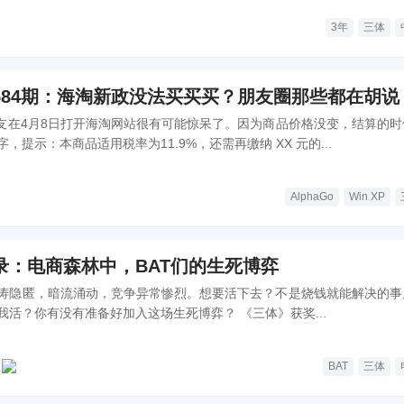
3年
三体
584期：海淘新政没法买买买？朋友圈那些都在胡说
友在4月8日打开海淘网站很有可能惊呆了。因为商品价格没变，结算的时
，提示：本商品适用税率为11.9%，还需再缴纳 XX 元的...
AlphaGo
Win XP
录：电商森林中，BAT们的生死博弈
涛隐匿，暗流涌动，竞争异常惨烈。想要活下去？不是烧钱就能解决的事
是相生相灭还是你死我活？你有没有准备好加入这场生死博弈？ 《三体》获奖...
BAT
三体