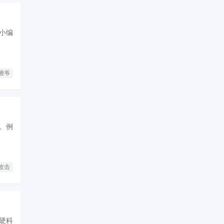
小编
雕爷
。例
攻击
硬科