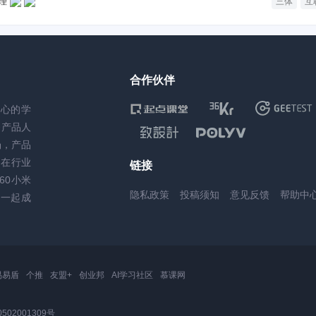
理
三体
互
合作伙伴
核心的学
务产品人
场，产品
，在行业
链接
60小米
隐私政策
投稿须知
意见反馈
帮助中
一起成
易易盾
个推
友盟+
创业邦
AI学习社区
慕课网
502001309号