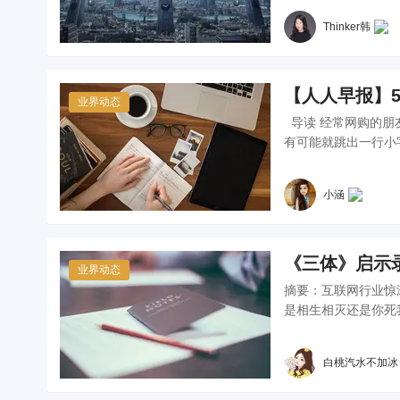
Thinker韩
【人人早报】
业界动态
导读 经常网购的朋
有可能就跳出一行小字
小涵
《三体》启示
业界动态
摘要：互联网行业惊
白桃汽水不加冰