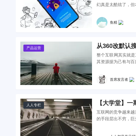
幻真是太酷炫了，但
鱼精
从360改默
产品运营
整个互联网其实就是
其资源据为己有与百度
首席发言者
【大学堂】一
人人专栏
互联网的竞争越来越
的手段层出不穷，巨