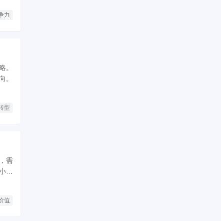
争力
略。
向。
转型
，需
小伙
价值