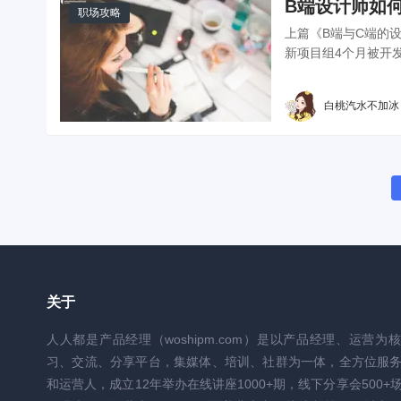
B端设计师如
职场攻略
上篇《B端与C端的
新项目组4个月被开
白桃汽水不加冰
关于
人人都是产品经理（woshipm.com）是以产品经理、运营为
习、交流、分享平台，集媒体、培训、社群为一体，全方位服
和运营人，成立12年举办在线讲座1000+期，线下分享会500+