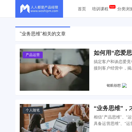
首页
培训课程
分类浏
"业务思维"相关的文章
如何用“恋爱
产品运营
搞定客户和谈恋爱竟
接到客户经营中，揭
巧，让你的业务合作
铭航创想
“业务思维”
个人随笔
相信“产品思维”、“
具备运营思维”、“运
今天来聊聊“业务思维