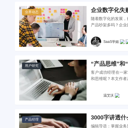
企业数字化失
业界动态
随着数字化的发展，
产品吵架多吗？企业
SaaS学姐
“产品思维”和
用户研究
客户成功经理在一家
和思维呢？本文作者从
温艾沃
3000字讲透
产品经理
编辑导语：掌握业务