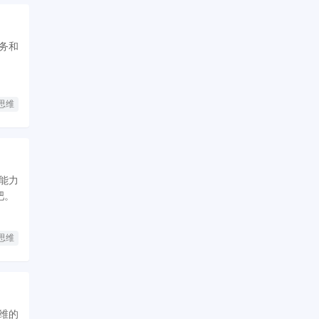
务和
思维
能力
吧。
思维
维的