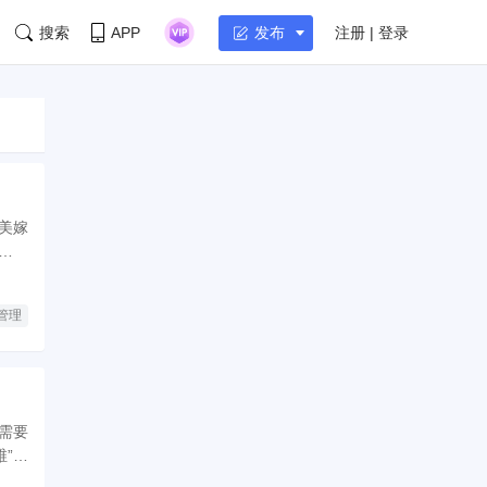
搜索
APP
注册 | 登录
发布
美嫁
理技
管理
理需要
维”，