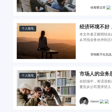
啥都要运营
经济环境不好
个人随笔
本文作者王晓明结合
从寻找业务伙伴到主
营销数字化实战
市场人的业务
个人随笔
在职场中，有话语权
要先从公司需求切入
伴观看。
Hanni