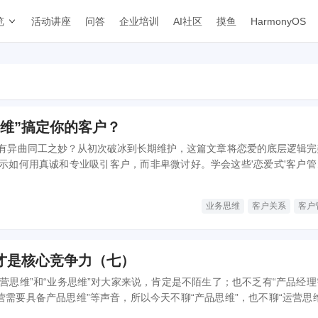
览
活动讲座
问答
企业培训
AI社区
摸鱼
HarmonyOS
思维”搞定你的客户？
有异曲同工之妙？从初次破冰到长期维护，这篇文章将恋爱的底层逻辑完
示如何用真诚和专业吸引客户，而非卑微讨好。学会这些'恋爱式'客户管
水到渠成。
业务思维
客户关系
客户
，才是核心竞争力（七）
运营思维”和“业务思维”对大家来说，肯定是不陌生了；也不乏有“产品经
营需要具备产品思维”等声音，所以今天不聊“产品思维”，也不聊“运营思
”。