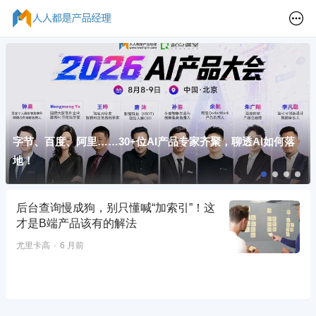
字节、百度、阿里……30+位AI产品专家齐聚，聊透AI如何落
地！
后台查询慢成狗，别只懂喊“加索引”！这
才是B端产品该有的解法
尤里卡高
6 月前