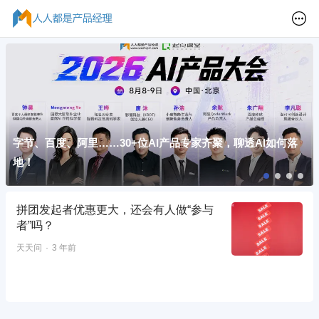
字节、百度、阿里……30+位AI产品专家齐聚，聊透AI如何落
地！
拼团发起者优惠更大，还会有人做“参与
者”吗？
天天问
3 年前