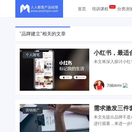
首页
培训课程
分类浏
"品牌建立"相关的文章
小红书，最适合中国
个人随笔
本文将深入探讨小红
刀姐doris
需求激发三件
营销推广
本文先提出品牌不是
进行观看，来进一步