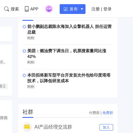
搜索
APP
注册 | 登录
发布
快讯
查看更多
前小鹏副总裁陈永海加入众擎机器人 担任运营
总裁
刚刚
美团：燃油费下调当日，机票搜索量同比涨
42%
示。
刚刚
本田拟将新车型平台开发首次外包给印度塔塔
技术，以降低研发成本
建立
刚刚
社群
付费群
|
免费群
牌商
AI产品经理交流群
加入