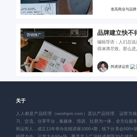
老高商业与品牌
品牌建立快不
营销推广
编辑导语：人们总说
得淋漓尽致。那么进
阿虎讲运营
关于
人人都是产品经理（woshipm.com）是以产品经理、运营为
习、交流、分享平台，集媒体、培训、社群为一体，全方位服
和运营人，成立12年举办在线讲座1000+期，线下分享会500+
经理大会、运营大会50+场，覆盖北上广深杭成都等20个城市