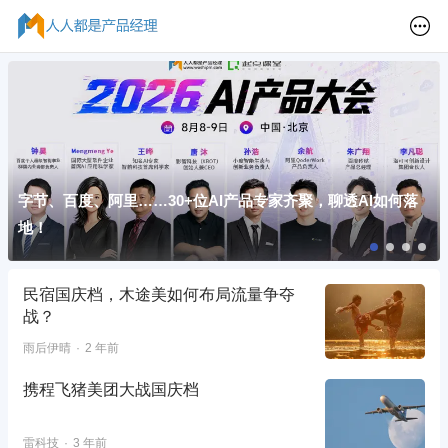
字节、百度、阿里……30+位AI产品专家齐聚，聊透AI如何落
地！
民宿国庆档，木途美如何布局流量争夺
战？
雨后伊晴
2 年前
携程飞猪美团大战国庆档
雷科技
3 年前