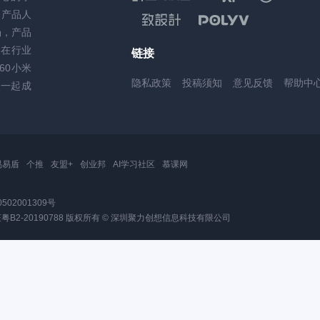
务产品人
场，产品
，在行业
链接
60小米
隐私政策
投稿须知
意见反馈
帮助中
一起成
易易盾
个推
友盟+
创业邦
AI学习社区
慕课网
502001309号
2-20190788
版权所有 © 深圳聚力创想信息科技有限公司