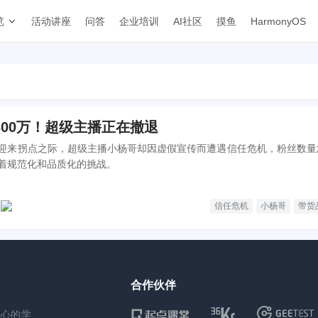
览
活动讲座
问答
企业培训
AI社区
摸鱼
HarmonyOS
300万！超级主播正在撤退
迎来拐点之际，超级主播小杨哥却因虚假宣传而遭遇信任危机，粉丝数量
着规范化和品质化的挑战。
信任危机
小杨哥
带货
合作伙伴
核心的学