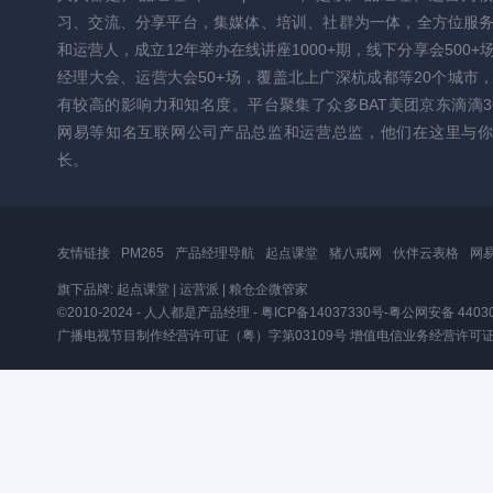
习、交流、分享平台，集媒体、培训、社群为一体，全方位服
和运营人，成立12年举办在线讲座1000+期，线下分享会500+
经理大会、运营大会50+场，覆盖北上广深杭成都等20个城市
有较高的影响力和知名度。平台聚集了众多BAT美团京东滴滴3
网易等知名互联网公司产品总监和运营总监，他们在这里与你
长。
友情链接
PM265
产品经理导航
起点课堂
猪八戒网
伙伴云表格
网
旗下品牌:
起点课堂
|
运营派
|
粮仓企微管家
©2010-2024 - 人人都是产品经理 -
粤ICP备14037330号
-
粤公网安备 44030
广播电视节目制作经营许可证（粤）字第03109号
增值电信业务经营许可证粤B