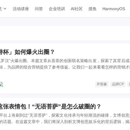
览
活动讲座
问答
企业培训
AI社区
摸鱼
HarmonyOS
持杯」如何爆火出圈？
思罗汉”火爆出圈。本篇文章从喜茶的创新联名策略出发，探索了其背后成
辑，为品牌的组合营销提供了参考借鉴。让我们一起来看看怎样的营销才
IP形象
品牌CP
这张表情包！“无语菩萨”是怎么破圈的？
平台上有刷到过“无语菩萨”，探索文化传承与年轻潮流的碰撞，文博创意
的话题。在这篇文章中，我们将深入剖析文博创意娱乐化的背后逻辑，揭
秘密配方。