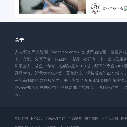
文化产业评论
关于
人人都是产品经理（woshipm.com）是以产品经理、运营为
习、交流、分享平台，集媒体、培训、社群为一体，全方位服
和运营人，成立12年举办在线讲座1000+期，线下分享会500+
经理大会、运营大会50+场，覆盖北上广深杭成都等20个城市
有较高的影响力和知名度。平台聚集了众多BAT美团京东滴滴3
网易等知名互联网公司产品总监和运营总监，他们在这里与你
长。
友情链接
PM265
产品经理导航
起点课堂
猪八戒网
伙伴云表格
网