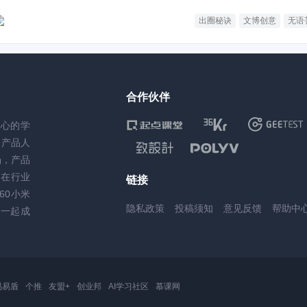
出圈秘诀
文博创意
无语
合作伙伴
核心的学
务产品人
场，产品
，在行业
链接
60小米
隐私政策
投稿须知
意见反馈
帮助中
一起成
易易盾
个推
友盟+
创业邦
AI学习社区
慕课网