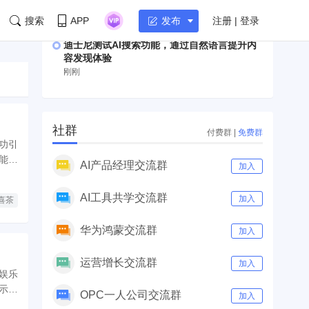
军AI基础设施领域
刚刚
搜索
APP
注册 | 登录
发布
迪士尼测试AI搜索功能，通过自然语言提升内
容发现体验
刚刚
社群
付费群
|
免费群
功引
能引
AI产品经理交流群
加入
AI工具共学交流群
加入
喜茶
华为鸿蒙交流群
加入
运营增长交流群
加入
娱乐
示成
OPC一人公司交流群
加入