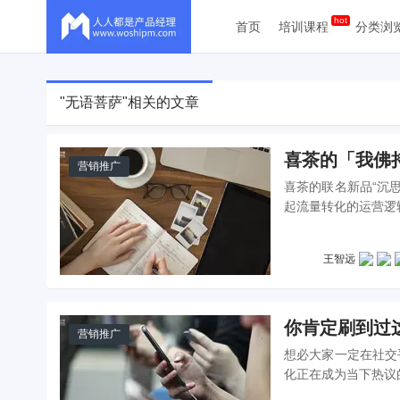
首页
培训课程
分类浏
"无语菩萨"相关的文章
喜茶的「我佛
营销推广
喜茶的联名新品“沉
起流量转化的运营逻
发热度吧。
王智远
你肯定刷到过
营销推广
想必大家一定在社交
化正在成为当下热议
功的文创产品背后的