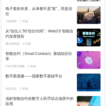
电子签的本质，从来都不是”签”，而是信
任
小张同学
7 月前
从“信任人”到“信任代码”：Web3.0 智能合
约深度报告
摩尔研究院
9 月前
智能合约（Smart Contract）基础知识分
享
USDT用户体验
1 年前
数字新基建——国家数字基础平台
生若凡尘
2 年前
浅析智能合约在数字人民币试点场景中的
应用