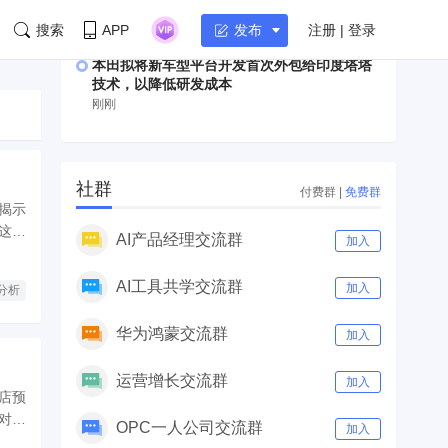
42%
刚刚
搜索
APP
注册 | 登录
发布
本田拟将新车型平台开发首次外包给印度塔塔
技术，以降低研发成本
刚刚
社群
付费群
|
免费群
揭示
这场
AI产品经理交流群
加入
AI工具共学交流群
加入
分析
华为鸿蒙交流群
加入
运营增长交流群
加入
店预
对旅
OPC一人公司交流群
加入