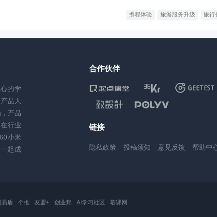
携程体验
旅游服务升级
旅行
合作伙伴
核心的学
务产品人
场，产品
，在行业
链接
60小米
隐私政策
投稿须知
意见反馈
帮助中
一起成
易易盾
个推
友盟+
创业邦
AI学习社区
慕课网