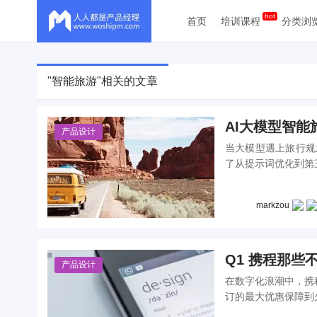
首页
培训课程
分类浏
"智能旅游"相关的文章
AI大模型智
产品设计
当大模型遇上旅行规
了从提示词优化到第
关于效率与可行性的
markzou
Q1 携程那些
产品设计
在数字化浪潮中，携
订的最大优惠保障到
行体验的深刻洞察和