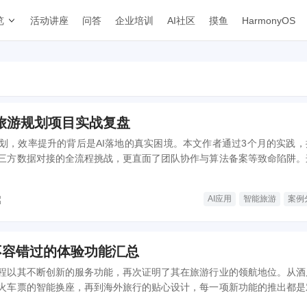
览
活动讲座
问答
企业培训
AI社区
摸鱼
HarmonyOS
能旅游规划项目实战复盘
划，效率提升的背后是AI落地的真实困境。本文作者通过3个月的实践，
三方数据对接的全流程挑战，更直面了团队协作与算法备案等致命陷阱。
博弈，为AI产品商业化提供了鲜活样本。
AI应用
智能旅游
案例
不容错过的体验功能汇总
程以其不断创新的服务功能，再次证明了其在旅游行业的领航地位。从酒
火车票的智能换座，再到海外旅行的贴心设计，每一项新功能的推出都是
技术创新的结晶。