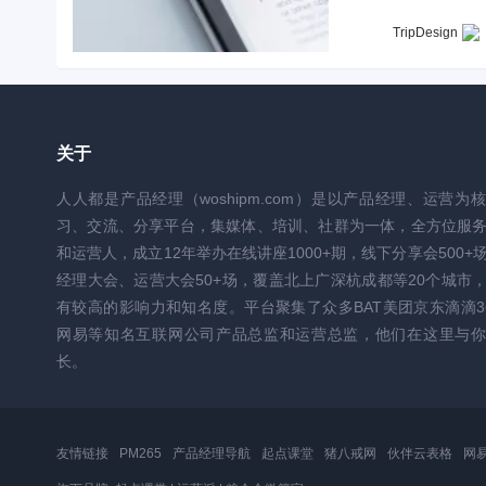
TripDesign
关于
人人都是产品经理（woshipm.com）是以产品经理、运营为
习、交流、分享平台，集媒体、培训、社群为一体，全方位服
和运营人，成立12年举办在线讲座1000+期，线下分享会500+
经理大会、运营大会50+场，覆盖北上广深杭成都等20个城市
有较高的影响力和知名度。平台聚集了众多BAT美团京东滴滴3
网易等知名互联网公司产品总监和运营总监，他们在这里与你
长。
友情链接
PM265
产品经理导航
起点课堂
猪八戒网
伙伴云表格
网