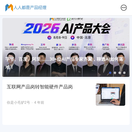
字节、百度、阿里……30+位AI产品专家齐聚，聊透AI如何落
地！
互联网产品岗转智能硬件产品岗
你是小毛驴2号
4 年前