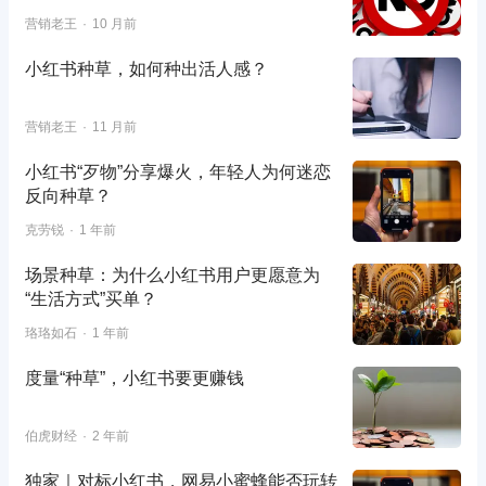
营销老王
10 月前
小红书种草，如何种出活人感？
营销老王
11 月前
小红书“歹物”分享爆火，年轻人为何迷恋
反向种草？
克劳锐
1 年前
场景种草：为什么小红书用户更愿意为
“生活方式”买单？
珞珞如石
1 年前
度量“种草”，小红书要更赚钱
伯虎财经
2 年前
独家｜对标小红书，网易小蜜蜂能否玩转