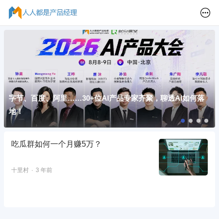
字节、百度、阿里……30+位AI产品专家齐聚，聊透AI如何落
地！
吃瓜群如何一个月赚5万？
十里村
3 年前