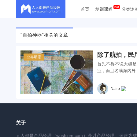
首页
培训课程
分类浏
"自拍神器"相关的文章
除了航拍，民
业界动态
首先不得不说大疆是
业，而且名满海内外
Nairo
关于
人人都是产品经理（woshipm.com）是以产品经理、运营为