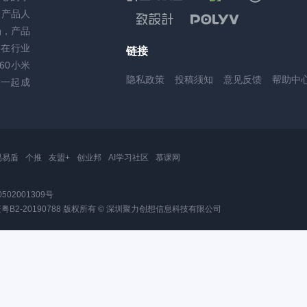
务产品人
场，产品
，在行业
链接
60小米
隐私政策
投稿须知
意见反馈
帮助中
一起成
易易盾
个推
友盟+
创业邦
AI学习社区
慕课网
502001309号
2-20190788
版权所有 © 深圳聚力创想信息科技有限公司