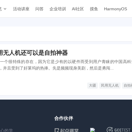
览
活动讲座
问答
企业培训
AI社区
摸鱼
HarmonyOS
用无人机还可以是自拍神器
一个很特殊的存在，因为它是少有的以硬件而受到用户青睐的中国高科
，并且受到了好莱坞的热捧。先是频频现身美剧，然后是勇闯...
大疆
民用无人机
自拍
合作伙伴
核心的学