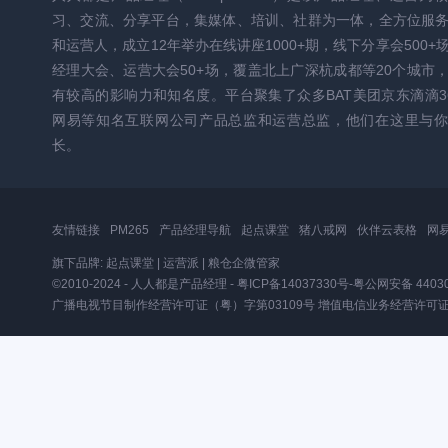
习、交流、分享平台，集媒体、培训、社群为一体，全方位服
和运营人，成立12年举办在线讲座1000+期，线下分享会500+
经理大会、运营大会50+场，覆盖北上广深杭成都等20个城市
有较高的影响力和知名度。平台聚集了众多BAT美团京东滴滴3
网易等知名互联网公司产品总监和运营总监，他们在这里与你
长。
友情链接
PM265
产品经理导航
起点课堂
猪八戒网
伙伴云表格
网
旗下品牌:
起点课堂
|
运营派
|
粮仓企微管家
©2010-2024 - 人人都是产品经理 -
粤ICP备14037330号
-
粤公网安备 44030
广播电视节目制作经营许可证（粤）字第03109号
增值电信业务经营许可证粤B