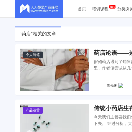
首页
培训课程
分类浏
"药店"相关的文章
药店论语——
个人随笔
假如药店遇到了销售
里，作者便尝试从几
蛋壳粥
传统小药店生
产品运营
今天我们主管要我们