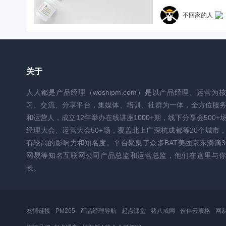
不回家的人
关于
人人都是产品经理（woshipm.com）是以产品经理、运营为
习、交流、分享平台，集媒体、培训、社群为一体，全方位服
和运营人，成立12年举办在线讲座1000+期，线下分享会500+
经理大会、运营大会50+场，覆盖北上广深杭成都等20个城市
有较高的影响力和知名度。平台聚集了众多BAT美团京东滴滴3
网易等知名互联网公司产品总监和运营总监，他们在这里与你
长。
友情链接
PM265
产品经理导航
起点课堂
猪八戒网
伙伴云表格
网