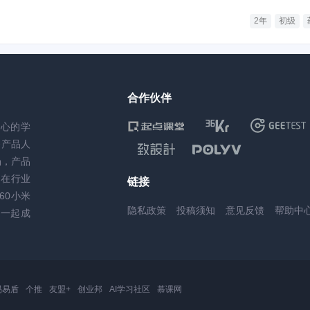
2年
初级
合作伙伴
核心的学
务产品人
场，产品
，在行业
链接
60小米
隐私政策
投稿须知
意见反馈
帮助中
一起成
易易盾
个推
友盟+
创业邦
AI学习社区
慕课网