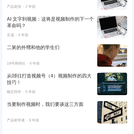
产品老张
2 年前
AI 文字到视频：这将是视频制作的下一个
革命吗？
言成
3 年前
二舅的外甥和他的学生们
19号商研社
4 年前
从0到1打造视频号（4）视频制作的四大
技巧！
晓庄同学
5 年前
当要制作视频时，我们要谈这三方面
产品初学者
9 年前