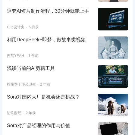
这套AI短片制作流程，30分钟就能上手
Clip设计夹
5 月前
利用DeepSeek+即梦，做故事类视频
夜莺YEAH
1 年前
浅谈当前的AI剪辑工具
柠檬饼干净又卫生
2 年前
Sora对国内大厂是机会还是挑战？
陆玖财经
2 年前
Sora对产品经理的作用与价值