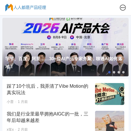
字节、百度、阿里……30+位AI产品专家齐聚，聊透AI如何落
地！
踩了10个坑后，我弄清了Vibe Motion的
真实玩法
小普
1 月前
我们是行业里最早拥抱AIGC的一批，三
年后却越来越差
x笑x
2 月前