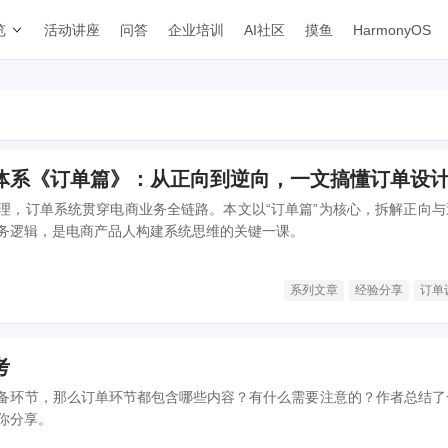
览
活动讲座
问答
企业培训
AI社区
摸鱼
HarmonyOS
体系《订单篇》：从正向到逆向，一文搞懂订单设
理，订单系统贯穿电商业务全链路。本文以“订单篇”为核心，拆解正向与
务逻辑，是电商产品人构建系统思维的关键一课。
系列文章
经验分享
订单
考
备环节，那么订单环节都包含哪些内容？有什么需要注意的？作者总结了
你分享。