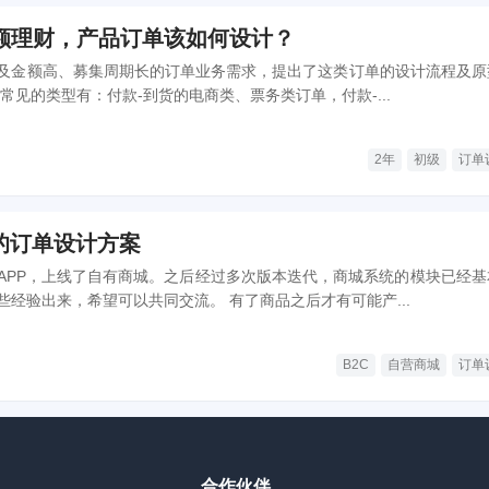
额理财，产品订单该如何设计？
及金额高、募集周期长的订单业务需求，提出了这类订单的设计流程及原
中，常见的类型有：付款-到货的电商类、票务类订单，付款-...
2年
初级
订单
的订单设计方案
APP，上线了自有商城。之后经过多次版本迭代，商城系统的模块已经基
全，值此时间分享一些经验出来，希望可以共同交流。 有了商品之后才有可能产...
B2C
自营商城
订单
合作伙伴