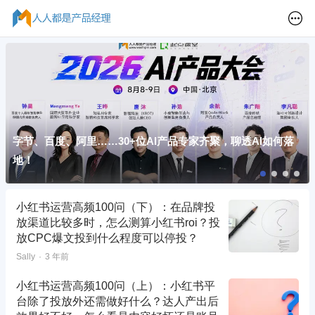
字节、百度、阿里……30+位AI产品专家齐聚，聊透AI如何落
地！
小红书运营高频100问（下）：在品牌投
放渠道比较多时，怎么测算小红书roi？投
放CPC爆文投到什么程度可以停投？
Sally
3 年前
小红书运营高频100问（上）：小红书平
台除了投放外还需做好什么？达人产出后