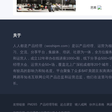
术、伦理与人机关系
悠酱
关于
人人都是产品经理（woshipm.com）是以产品经理、运营为
习、交流、分享平台，集媒体、培训、社群为一体，全方位服
和运营人，成立12年举办在线讲座1000+期，线下分享会500+
经理大会、运营大会50+场，覆盖北上广深杭成都等20个城市
有较高的影响力和知名度。平台聚集了众多BAT美团京东滴滴3
网易等知名互联网公司产品总监和运营总监，他们在这里与你
长。
友情链接
PM265
产品经理导航
起点课堂
猪八戒网
伙伴云表格
网