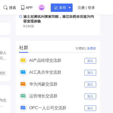
军AI基础设施领域
8小时前
搜索
APP
注册 | 登录
发布
迪士尼测试AI搜索功能，通过自然语言提升内
容发现体验
9小时前
社群
付费群
|
免费群
惊人
只是
AI产品经理交流群
加入
中寻找
AI工具共学交流群
加入
模型
华为鸿蒙交流群
加入
运营增长交流群
加入
络与生
机制
OPC一人公司交流群
加入
对技