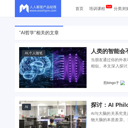
首页
培训课程
分类浏
"AI哲学"相关的文章
人类的智能会
AI
,
个人随笔
当朋友通过你的外表
相似。本文深入探讨
概率预测的结果，并重
确定性。
煎bingo子
探讨：AI Phil
AI
AI与大脑的关系究竟
物大脑的本质差异。
到能耗架构，从训练