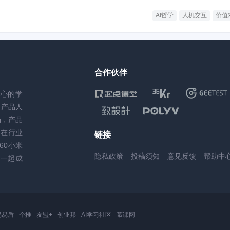
的底层认知。
AI哲学
人机交互
价值
合作伙伴
核心的学
务产品人
场，产品
，在行业
链接
60小米
隐私政策
投稿须知
意见反馈
帮助中
一起成
易易盾
个推
友盟+
创业邦
AI学习社区
慕课网