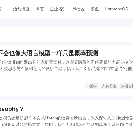
览
活动讲座
问答
企业培训
AI社区
摸鱼
HarmonyOS
不会也像大语言模型一样只是概率预测
和言谈准确推测出你的家庭背景时，这背后隐藏的思维逻辑与大语言模型
人类思考与AI预测之间的微妙关联，揭示我们引以为豪的'独立思考'可能
新定义智能的本质——从神经元到Transformer，我们都在信息洪流
AI哲学
人类思维
大语言
osophy？
是模仿还是超越？本文从Hinton的经典论断出发，深入探讨人工神经网
当AI开始以非类脑方式工作时，我们将面临怎样的认知革命？从反向传播
数据差异到价值对齐难题，这场关于智能本质的哲学思辨，正在重塑我们