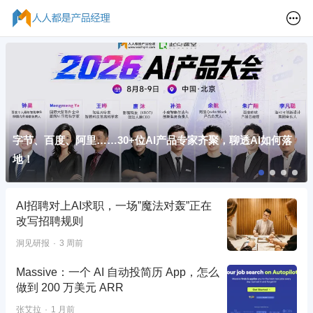
字节、百度、阿里……30+位AI产品专家齐聚，聊透AI如何落
地！
AI招聘对上AI求职，一场”魔法对轰”正在
改写招聘规则
洞见研报
3 周前
Massive：一个 AI 自动投简历 App，怎么
做到 200 万美元 ARR
张艾拉
1 月前