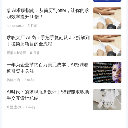
🤖 AI求职指南：从简历到offer，让你的求
职效率提升10倍！
lemonsoso
5 月前
求职大厂 AI 岗：手把手复刻从 JD 拆解到
手搓简历项目的全流程
疏桐to b运营
6 月前
一年为企业节约百万美元成本，AI招聘赛
道引资本关注
扬帆出海
2 年前
AI时代下的求职服务设计｜58智能求职助
手交互设计总结
米兰达·刘
7 年前