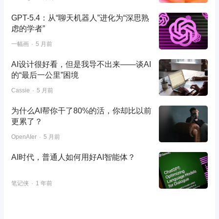
GPT-5.4：从“聊天机器人”进化为“深思熟
虑的学者”
一幅画
5 月前
AI设计很好看，但是我导不出来——谈AI
的“最后一公里”困境
Cassie
5 月前
为什么AI帮你干了80%的活，你却比以前
更累了？
OpenAIer
5 月前
AI时代，普通人如何用好AI智能体？
笔记侠
1 年前