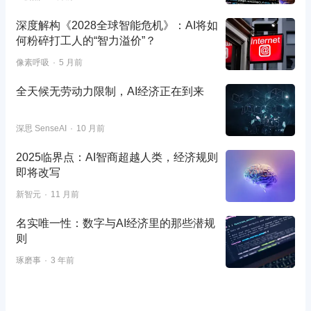
深度解构《2028全球智能危机》：AI将如
何粉碎打工人的“智力溢价”？
像素呼吸
5 月前
全天候无劳动力限制，AI经济正在到来
深思 SenseAI
10 月前
2025临界点：AI智商超越人类，经济规则
即将改写
新智元
11 月前
名实唯一性：数字与AI经济里的那些潜规
则
琢磨事
3 年前