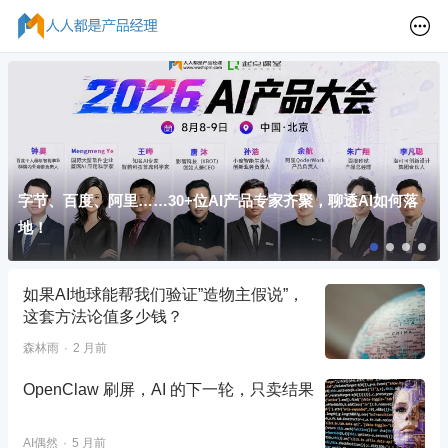
字节、百度、阿里……30+位AI产品专家齐聚，聊透AI如何落
地！
如果AI地球能帮我们验证”造物主假说”，
这套方法论值多少钱？
森林雨
2 月前
OpenClaw 刷屏，AI 的下一轮，只卖结果
AI偶然
5 月前