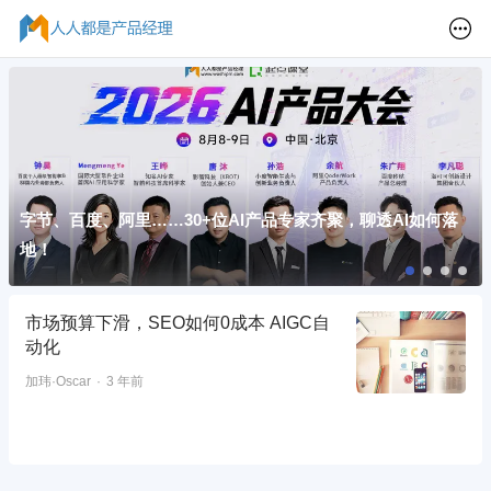
字节、百度、阿里……30+位AI产品专家齐聚，聊透AI如何落
地！
市场预算下滑，SEO如何0成本 AIGC自
动化
加玮·Oscar
3 年前