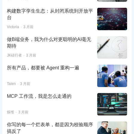
构建数字孪生生态：从封闭系统到开放平
台
Victoria
3 月前
做B端业务，我为什么对更聪明的AI毫无
期待
JK硅行者
3 月前
所有产品，都要被 Agent 重构一遍
Talen
3 月前
MCP 工作流，我是怎么走通的
烁维
3 月前
你写的每一个烂表单，都是因为校验顺序
搞反了