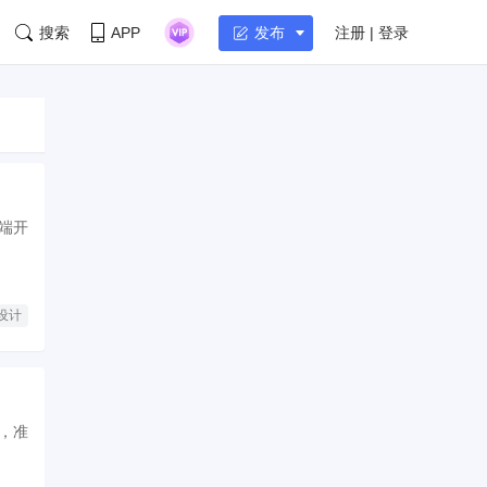
搜索
APP
注册 | 登录
发布
端开
品设计
，准