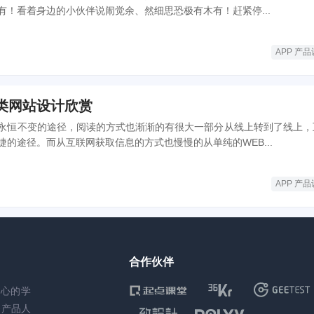
有！看着身边的小伙伴说闹觉余、然细思恐极有木有！赶紧停...
APP 产
具类网站设计欣赏
永恒不变的途径，阅读的方式也渐渐的有很大一部分从线上转到了线上，
的途径。而从互联网获取信息的方式也慢慢的从单纯的WEB...
APP 产
合作伙伴
核心的学
务产品人