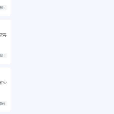
设计
要再
品设计
但有些
电商