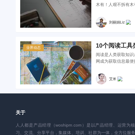
木有！人艰不拆有木
刘丽娟Liz
10个阅读工
业界动态
阅读是人类获取知识
网成为获取信息最便捷
艾米
关于
人人都是产品经理（woshipm.com）是以产品经理、运营为
习、交流、分享平台，集媒体、培训、社群为一体，全方位服