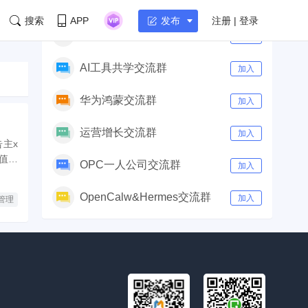
社群
付费群
|
免费群
搜索
APP
注册 | 登录
发布
AI产品经理交流群
加入
AI工具共学交流群
加入
华为鸿蒙交流群
加入
运营增长交流群
加入
主x
值，
OPC一人公司交流群
加入
OpenCalw&Hermes交流群
加入
管理