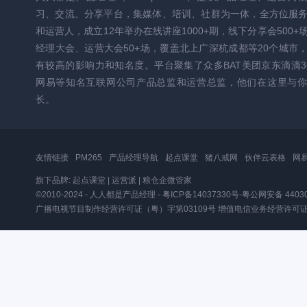
习、交流、分享平台，集媒体、培训、社群为一体，全方位服
和运营人，成立12年举办在线讲座1000+期，线下分享会500+
经理大会、运营大会50+场，覆盖北上广深杭成都等20个城市
有较高的影响力和知名度。平台聚集了众多BAT美团京东滴滴3
网易等知名互联网公司产品总监和运营总监，他们在这里与你
长。
友情链接
PM265
产品经理导航
起点课堂
猪八戒网
伙伴云表格
网
旗下品牌:
起点课堂
|
运营派
|
粮仓企微管家
©2010-2024 - 人人都是产品经理 -
粤ICP备14037330号
-
粤公网安备 44030
广播电视节目制作经营许可证（粤）字第03109号
增值电信业务经营许可证粤B