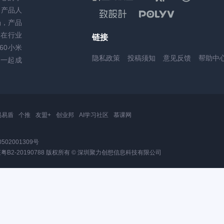
务产品人
场，产品
，在行业
链接
60小米
隐私政策
投稿须知
意见反馈
帮助中
一起成
易易盾
个推
友盟+
创业邦
AI学习社区
慕课网
502001309号
2-20190788
版权所有 © 深圳聚力创想信息科技有限公司