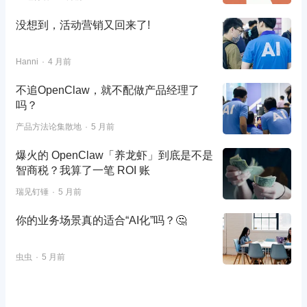
没想到，活动营销又回来了!
Hanni
4 月前
不追OpenClaw，就不配做产品经理了
吗？
产品方法论集散地
5 月前
爆火的 OpenClaw「养龙虾」到底是不是
智商税？我算了一笔 ROI 账
瑞见钉锤
5 月前
你的业务场景真的适合“AI化”吗？🤔
虫虫
5 月前