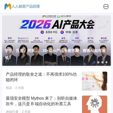
字节、百度、阿里……30+位AI产品专家齐聚，聊透AI如何落
地！
产品经理的取舍之道：不再强求100%功
能闭环
雨柒
2 月前
最强安全模型 Mythos 来了：别听自媒体
吹牛，这只是 B 端自动化的补票工具
JK硅行者
2 月前