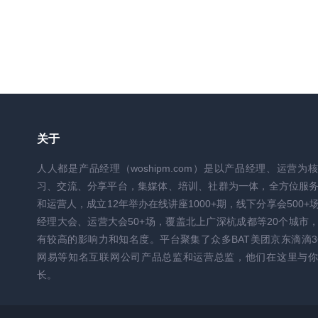
关于
人人都是产品经理（woshipm.com）是以产品经理、运营为
习、交流、分享平台，集媒体、培训、社群为一体，全方位服
和运营人，成立12年举办在线讲座1000+期，线下分享会500+
经理大会、运营大会50+场，覆盖北上广深杭成都等20个城市
有较高的影响力和知名度。平台聚集了众多BAT美团京东滴滴3
网易等知名互联网公司产品总监和运营总监，他们在这里与你
长。