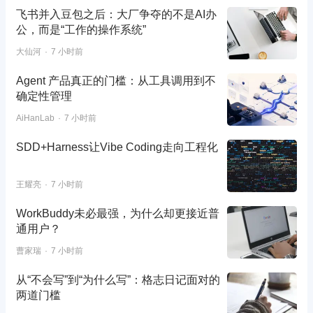
飞书并入豆包之后：大厂争夺的不是AI办
公，而是“工作的操作系统”
大仙河
7 小时前
Agent 产品真正的门槛：从工具调用到不
确定性管理
AiHanLab
7 小时前
SDD+Harness让Vibe Coding走向工程化
王耀亮
7 小时前
WorkBuddy未必最强，为什么却更接近普
通用户？
曹家瑞
7 小时前
从“不会写”到“为什么写”：格志日记面对的
两道门槛