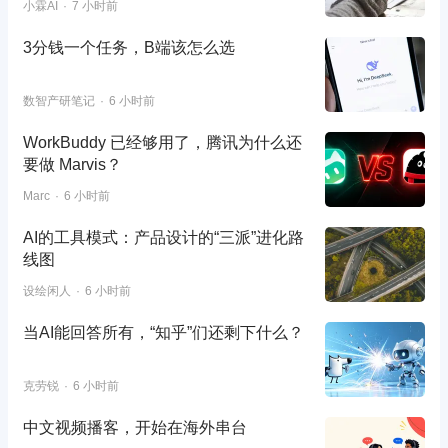
小霖AI
7 小时前
3分钱一个任务，B端该怎么选
数智产研笔记
6 小时前
WorkBuddy 已经够用了，腾讯为什么还
要做 Marvis？
Marc
6 小时前
AI的工具模式：产品设计的“三派”进化路
线图
设绘闲人
6 小时前
当AI能回答所有，“知乎”们还剩下什么？
克劳锐
6 小时前
中文视频播客，开始在海外串台