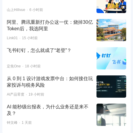
山上Hillvue
6 小时前
阿里、腾讯重新打办公这一仗：烧掉30亿
Token后，我选阿里
Link01
15 小时前
飞书钉钉，怎么就成了“老登”？
定焦One
18 小时前
从 0 到 1 设计游戏发票中台：如何接住玩
家投诉与税务风险
AI产品零度
19 小时前
AI 能秒级出报表，为什么业务还是来不
及？
钟文峰
1 天前