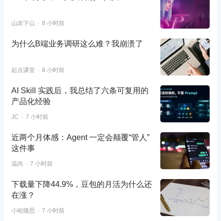
山农下山
8 小时前
为什么B端业务调研这么难？我崩溃了
起点课堂
8 小时前
AI Skill 实践后，我总结了六条可复用的
产品化经验
JC
7 小时前
近两个月体感：Agent 一定会颠覆“管人”
这件事
温尚
7 小时前
下载量下降44.9%，豆包的月活为什么还
在涨？
小哈随思
7 小时前