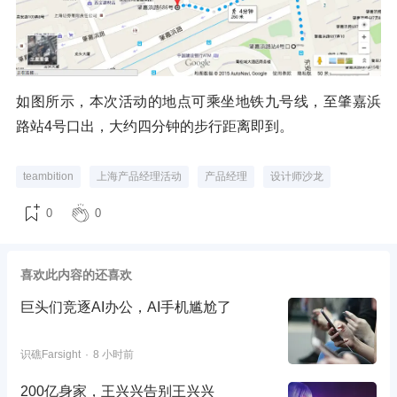
如图所示，本次活动的地点可乘坐地铁九号线，至肇嘉浜
路站4号口出，大约四分钟的步行距离即到。
teambition
上海产品经理活动
产品经理
设计师沙龙
0
0
喜欢此内容的还喜欢
巨头们竞逐AI办公，AI手机尴尬了
识礁Farsight
8 小时前
200亿身家，王兴兴告别王兴兴