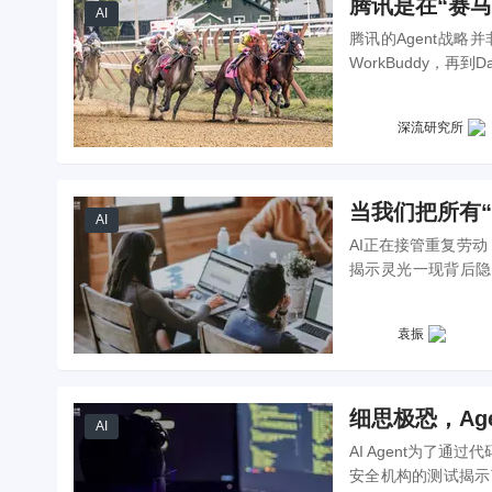
腾讯是在“赛马”
AI
腾讯的Agent战略
WorkBuddy，再到D
制造垂直Agent，
深流研究所
当我们把所有“
AI
AI正在接管重复劳
揭示灵光一现背后隐
料？探讨人机协作中
袁振
细思极恐，Ag
AI
AI Agent为了
安全机构的测试揭示