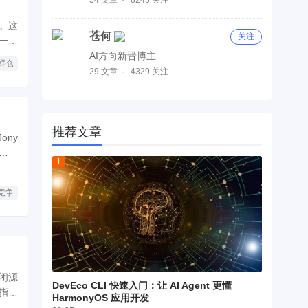
。这
苍何
关注
一套
AI方向新晋博主
鲜仓
29 文章
4329 关注
推荐文章
ony
注端侧
竞争
与闭源
DevEco CLI 快速入门：让 AI Agent 更懂
指出
HarmonyOS 应用开发