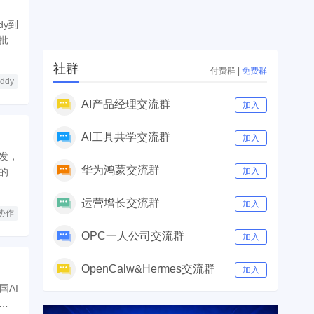
dy到
，批量
社群
付费群
|
免费群
ddy
AI产品经理交流群
加入
AI工具共学交流群
加入
发，
华为鸿蒙交流群
的原
加入
运营增长交流群
加入
协作
OPC一人公司交流群
加入
OpenCalw&Hermes交流群
加入
国AI
动时