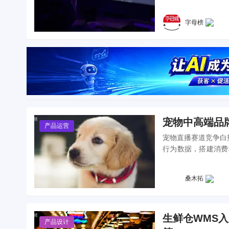
的脆弱。当AI开始“
字母榜
宠物中高端品
产品运营
宠物直播赛道竞争白
行为数据，搭建消费
模型与落地路线图，
桑木拓
生鲜仓WMS入
产品设计