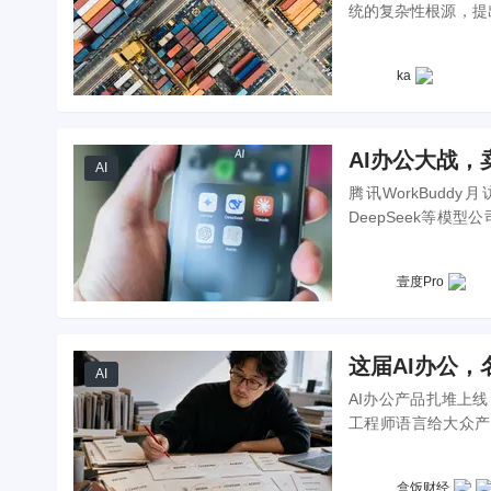
统的复杂性根源，提
设计的新位置。
ka
AI办公大战，
AI
腾讯WorkBudd
DeepSeek等模
价切入。巨头既是客
壹度Pro
这届AI办公
AI
AI办公产品扎堆上线，命
工程师语言给大众产
辑，探讨好名字如何
盒饭财经