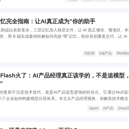
dy记忆完全指南：让AI真正成为”你的助手
的记忆机制远比表面复杂，三层记忆加人格层文件，让 AI 真正懂你、懂项目。
，用 B 端实战案例拆解如何高效“喂”记忆，助你告别重复交代，让 AI
AI应用
b端产品
WorkBu
 V4-Flash火了：AI产品经理真正该学的，不是追模型
”
-Flash的更新不仅是技术迭代，更是AI产品选型逻辑的转折点。它通过MoE
，展示了企业如何构建模型分层体系。本文从产品经理视角，拆解其技术概念
的实际定位与成本考量。
Agent
AI产品
DeepS