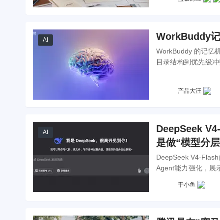
WorkBud
AI
WorkBuddy 
目录结构到优先级冲突
得力助手。
产品大汪
DeepSeek
AI
是做“模型分层
DeepSeek V4
Agent能力强化
探讨它在AI产品中
于小鱼