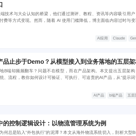
口
接尖端技术与大众认知的桥梁，他们通过测评、教程、资讯等内容吸引用户
付费等方式变现。然而，随着 AI 使用门槛降低，博主面临内容过时与变
业正在经历深刻变革。
AI应用
Claude
Ge
I产品止步于Demo？从模型接入到业务落地的五层架
，但落地B端却频频翻车？问题不在模型，而在产品架构。本文提出五层架构
统、流程，教你如何设计可验证、可执行、可追责的AI产品，从“提示词
设计者”。
AI产品
b端产品
五层
中的控制逻辑设计：以物流管理系统为例
为何总是陷入“外包执行”的泥潭？本文从海外物流系统切入，剖析大型B