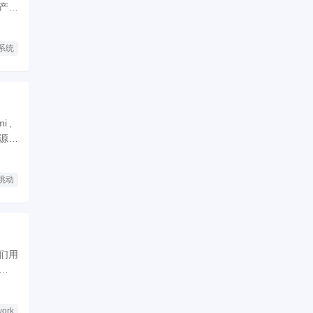
产品
系统
mi、
开源低
跳动
厂们用
品逻
work