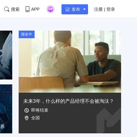
搜索
APP
注册 | 登录
发布
报名中
未来3年，什么样的产品经理不会被淘汰？
即将结束
全国
I 产品真正的分水岭在 1-N
上
边界