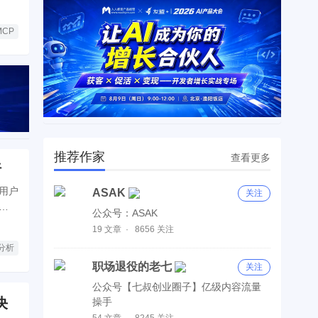
MCP
推荐作家
查看更多
析
用户
ASAK
关注
测算
公众号：ASAK
19 文章
8656 关注
分析
职场退役的老七
关注
公众号【七叔创业圈子】亿级内容流量
决
操手
54 文章
8245 关注