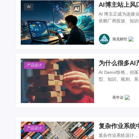
AI博主站上风
AI
AI 博主正成为连
依赖厂商投放、知识
式受冲击的挑战，行
海克财经
为什么很多A
产品设计
AI Demo惊艳
型、知识、规则、系
者”升级为“任务系统
美年达
复杂作业系统
产品设计
复杂作业系统设计，