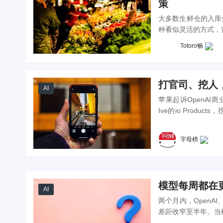
策
大多数生鲜仓的入库
种看似灵活的方式，
入库分配制度，把"人
Totoro畅
打官司、挖人，
AI
苹果起诉OpenAI
Ive的io Prod
AI。这场战争，表
字母榜
模型每周都在
AI
两个月内，OpenAI
差距收窄至半年。当
自建评测集、工作流