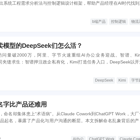
出系统工程需求分析法与控制逻辑设计框架，帮助产品经理在AI时代找到
b端产品
控制逻辑
物流
卖模型的DeepSeek们怎么活？
y月访问量破2000万，阿里、字节火速重组AI办公业务迎战。智谱、Ki
型公司夹缝求生：智谱押注政企私有化，Kimi打造任务入口，DeepSeek以
户又是对手，这场办公AI混战，谁能笑到最后？
DeepSeek
Kimi
字节
，名字比产品还难用
名却集体患上“术语病”。从Claude Cowork到ChatGPT Work，大
品起名，暴露了产品化与用户沟通的断层。本文拆解命名乱象背后的产
成为AI办公破圈的关键。
AI办公
ChatGPT Work
Claude Co