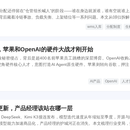
分配还停留在"仓管组长喊人"的阶段——谁在身边就派谁，谁有空就谁上
背后藏着冷链事故、负载失衡、上架错位等一系列问题。本文从0到1拆解
喊人"变成"系统驱动"。
wms入库
分配制度
生
苹果和OpenAI的硬件大战才刚开始
商业秘密侵占，背后是超400名前苹果员工跳槽的深层博弈。OpenAI收购J
ucts，挖角硬件核心人才，意图打造AI Agent原生硬件。苹果则转向谷歌，押
面是法律战，实则是AI时代硬件主导权的争夺。
AI产品
OpenAI
人才
更新，产品经理该站在哪一层
、DeepSeek、Kimi K3接连发布，模型迭代速度从年缩短至季度，开源
模型能力加速商品化，产品经理的护城河正在消失。本文梳理行业变局，
理解与数据闭环才是新战场。