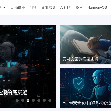
览
活动讲座
问答
企业培训
AI社区
摸鱼
HarmonyOS
卖货文案的底层逻辑
步骤
做出来已经不值钱了：A
Agent安全设计的3条核心