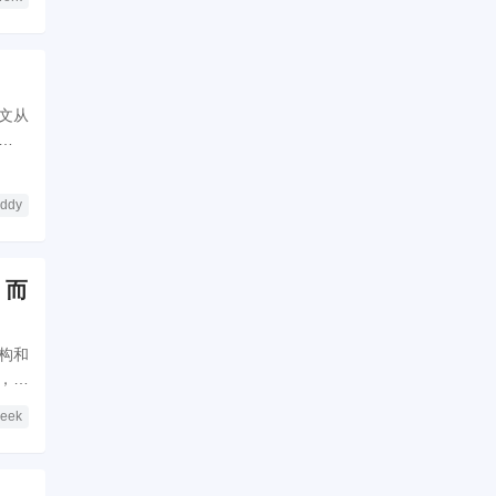
本文从
 成为
ddy
，而
架构和
，并
eek