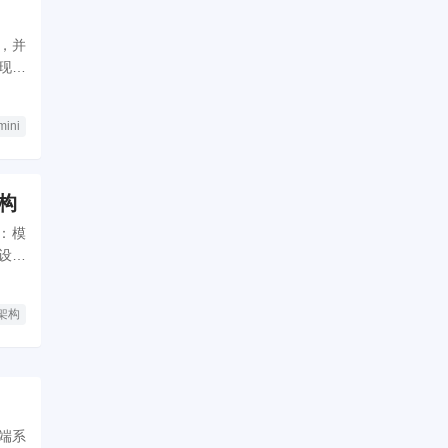
，并
现模
mini
构
：模
设计
架构
端系