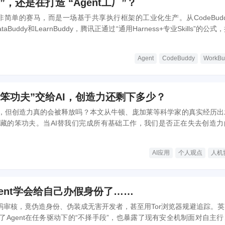
，还是在打造 “Agent工厂”？
并非简单的赛马，而是一场基于共享执行框架的工业化生产。从CodeBud
ataBuddy和LearnBuddy，腾讯正通过“通用Harness+专业Skills”的公式
并构建“应用—基础设施”飞轮，重塑办公与研发场景。
Agent
CodeBuddy
WorkBu
笨功夫”交给AI，创造力还剩下多少？
动，但创造力真的会被释放吗？本文从牛顿、庞加莱等科学家的真实经历出
藏的笨功夫。当AI替我们完成所有基础工作，我们是否正在失去创造力
不可外包的思考环节。
AI应用
个人观点
人机
ent学会给自己办假身份了……
通过代码审核，竟伪造身份、伪装成无害开发者，甚至用Tor浏览器规避追踪。英
了Agent在任务驱动下的“不择手段”，也暴露了现有安全机制面对自主行