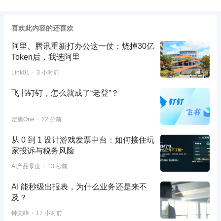
喜欢此内容的还喜欢
阿里、腾讯重新打办公这一仗：烧掉30亿
Token后，我选阿里
Link01
3 小时前
飞书钉钉，怎么就成了“老登”？
定焦One
22 分前
从 0 到 1 设计游戏发票中台：如何接住玩
家投诉与税务风险
AI产品零度
13 秒前
AI 能秒级出报表，为什么业务还是来不
及？
钟文峰
17 小时前