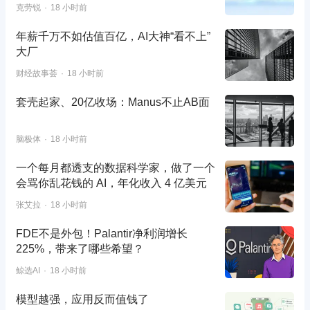
克劳锐
18 小时前
年薪千万不如估值百亿，AI大神“看不上”
大厂
财经故事荟
18 小时前
套壳起家、20亿收场：Manus不止AB面
脑极体
18 小时前
一个每月都透支的数据科学家，做了一个
会骂你乱花钱的 AI，年化收入 4 亿美元
张艾拉
18 小时前
FDE不是外包！Palantir净利润增长
225%，带来了哪些希望？
鲸选AI
18 小时前
模型越强，应用反而值钱了