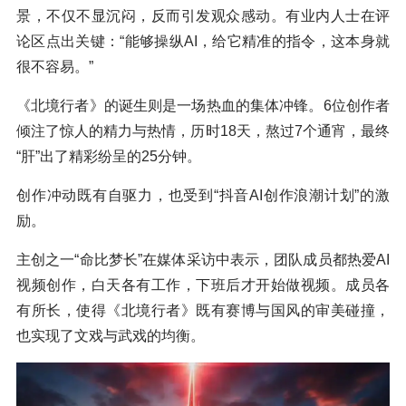
景，不仅不显沉闷，反而引发观众感动。有业内人士在评
论区点出关键：“能够操纵AI，给它精准的指令，这本身就
很不容易。”
《北境行者》的诞生则是一场热血的集体冲锋。6位创作者
倾注了惊人的精力与热情，历时18天，熬过7个通宵，最终
“肝”出了精彩纷呈的25分钟。
创作冲动既有自驱力，也受到“抖音AI创作浪潮计划”的激
励。
主创之一“命比梦长”在媒体采访中表示，团队成员都热爱AI
视频创作，白天各有工作，下班后才开始做视频。成员各
有所长，使得《北境行者》既有赛博与国风的审美碰撞，
也实现了文戏与武戏的均衡。