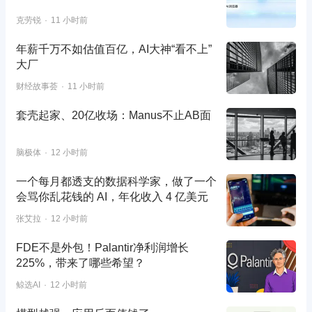
克劳锐
11 小时前
年薪千万不如估值百亿，AI大神“看不上”
大厂
财经故事荟
11 小时前
套壳起家、20亿收场：Manus不止AB面
脑极体
12 小时前
一个每月都透支的数据科学家，做了一个
会骂你乱花钱的 AI，年化收入 4 亿美元
张艾拉
12 小时前
FDE不是外包！Palantir净利润增长
225%，带来了哪些希望？
鲸选AI
12 小时前