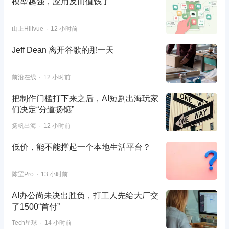
模型越强，应用反而值钱了
山上Hillvue
12 小时前
Jeff Dean 离开谷歌的那一天
前沿在线
12 小时前
把制作门槛打下来之后，AI短剧出海玩家
们决定“分道扬镳”
扬帆出海
12 小时前
低价，能不能撑起一个本地生活平台？
陈罡Pro
13 小时前
AI办公尚未决出胜负，打工人先给大厂交
了1500“首付”
Tech星球
14 小时前