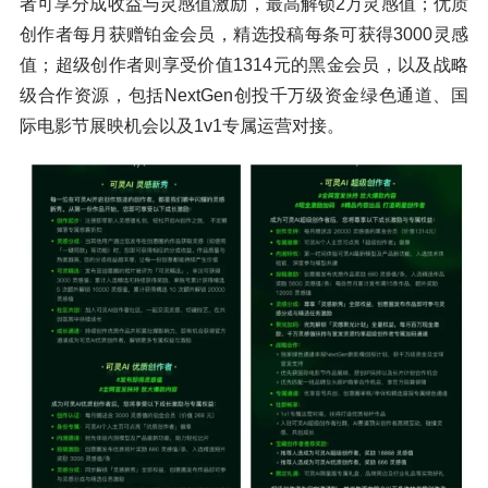
者可享分成收益与灵感值激励，最高解锁2万灵感值；优质
创作者每月获赠铂金会员，精选投稿每条可获得3000灵感
值；超级创作者则享受价值1314元的黑金会员，以及战略
级合作资源，包括NextGen创投千万级资金绿色通道、国
际电影节展映机会以及1v1专属运营对接。