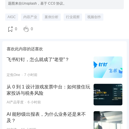
题图来自Unsplash，基于 CC0 协议。
AIGC
内容产业
案例分析
行业观察
视频创作
0
0
喜欢此内容的还喜欢
飞书钉钉，怎么就成了“老登”？
定焦One
7 小时前
从 0 到 1 设计游戏发票中台：如何接住玩
家投诉与税务风险
AI产品零度
6 小时前
AI 能秒级出报表，为什么业务还是来不
及？