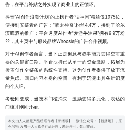
告，在平台补贴之外实现了商业上的正循环。
抖音“AI创作浪潮计划”的上榜作者“话神闲”粉丝仅1975位，
便接到安慕希的广告；“蒙太神奇”粉丝4.4万，接到了哈尔
滨啤酒的推广；平台月度AI作者“梦游牛油果”拥有9.9万粉
丝，其主页中与服装品牌Whoosis的广告合作视频。
对于AI创作者而言，当下正是创意与叙事能力变得空前重
要的关键窗口期。平台扶持已从单一的资金激励，拓展为
覆盖创作全链条的系统性支持。这为创作者提供了放下流
量焦虑、回归内容本身的空间，有利于沉淀出具备辨识度
的个人IP。
考验则变成，当技术门槛消失，激励变得多元化，表达的
门槛才刚刚开始。
本文由人人都是产品经理作者【新播场】，微信公众号：【新播场】，原
创/授权 发布于人人都是产品经理，未经许可，禁止转载。