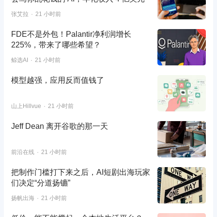
张艾拉
21 小时前
FDE不是外包！Palantir净利润增长
225%，带来了哪些希望？
鲸选AI
21 小时前
模型越强，应用反而值钱了
山上Hillvue
21 小时前
Jeff Dean 离开谷歌的那一天
前沿在线
21 小时前
把制作门槛打下来之后，AI短剧出海玩家
们决定“分道扬镳”
扬帆出海
21 小时前