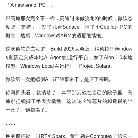
「A new era of PC」。
跟高通那次完全不一样，高通过来做骁龙X的时候，微软态
度是「支持」，发了几台Surface，推了个Copilot+ PC的
概念，然后，Windows对ARM的适配继续拖。
这次微软是主动的，Build 2026大会上，纳德拉把Window
s重新定义成本地AI Agent的运行平台，发了Aion 1.0本地
模型、Windows Local AI运行时、Project Solara。
微软第一次把端侧AI当正经事来干，是压了筹码。
你再回头看，就清楚了，苹果那刀砍在自己的院子里，高
通那把锁撬了半天没撬动，这次呢？造芯片的和造锁的坐
一桌了。锁都换了。
……
换的那把锁，叫RTX Spark。黄仁勋在Computex上给它一