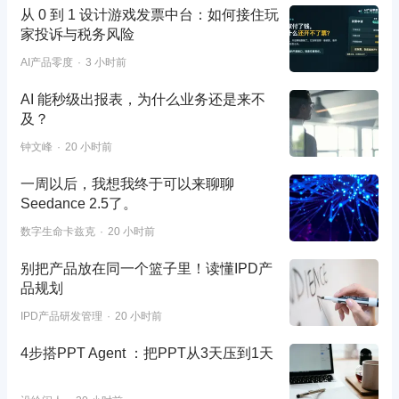
从 0 到 1 设计游戏发票中台：如何接住玩
家投诉与税务风险
AI产品零度
3 小时前
AI 能秒级出报表，为什么业务还是来不
及？
钟文峰
20 小时前
一周以后，我想我终于可以来聊聊
Seedance 2.5了。
数字生命卡兹克
20 小时前
别把产品放在同一个篮子里！读懂IPD产
品规划
IPD产品研发管理
20 小时前
4步搭PPT Agent ：把PPT从3天压到1天