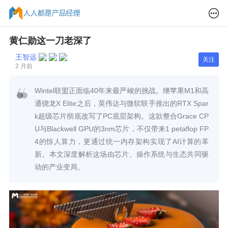
黄仁勋这一刀老深了
王智远
关注
2 月前
Wintel联盟正面临40年来最严峻的挑战。继苹果M1和高
通骁龙X Elite之后，英伟达与微软联手推出的RTX Spar
k超级芯片彻底改写了PC底层架构。这款整合Grace CP
U与Blackwell GPU的3nm芯片，不仅带来1 petaflop FP
4的惊人算力，更通过统一内存架构实现了AI计算的革
新。本文深度解析这场由芯片、操作系统与生态共同驱
动的产业变局。