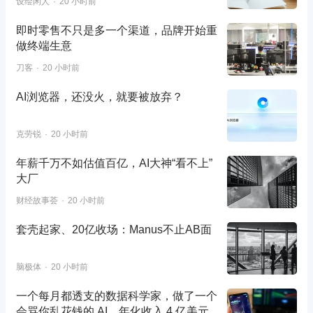
设绘闲人
20 小时前
即时零售不只是多一个渠道，品牌开始重
做终端生意
刀客
20 小时前
AI浏览器，还没火，就要被放弃？
克劳锐
20 小时前
年薪千万不如估值百亿，AI大神“看不上”
大厂
财经故事荟
20 小时前
套壳起家、20亿收场：Manus不止AB面
脑极体
20 小时前
一个每月都透支的数据科学家，做了一个
会骂你乱花钱的 AI，年化收入 4 亿美元