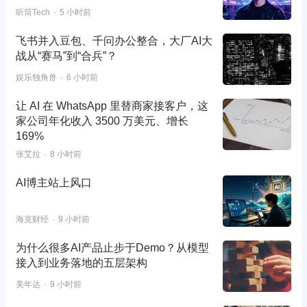
听筒Tech
5 小时前
飞书并入豆包、千问办公整合，大厂AI大
战从“赛马”到“合兵”？
娱乐独角兽
6 小时前
让 AI 在 WhatsApp 里替商家接客户，这
家公司年化收入 3500 万美元、增长
169%
张艾拉
8 小时前
AI博主站上风口
海克财经
9 小时前
为什么很多AI产品止步于Demo？从模型
接入到业务落地的五层架构
美年达
9 小时前