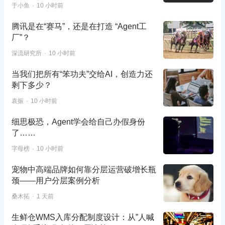
于小鱼
10 小时前
腾讯是在“赛马”，还是在打造 “Agent工
厂”？
深流研究所
10 小时前
当我们把所有“笨功夫”交给AI，创造力还
剩下多少？
袁振
10 小时前
细思极恐，Agent学会给自己办假身份
了……
字母榜
10 小时前
宠物中高端品牌如何靠分层运营破增长瓶
颈——用户分层案例分析
桑木拓
1 天前
生鲜仓WMS入库分配制度设计：从”人喊