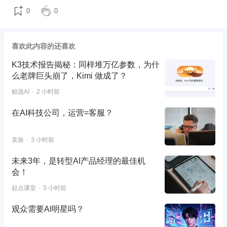
0
0
喜欢此内容的还喜欢
K3技术报告揭秘：同样堆万亿参数，为什
么老牌巨头崩了，Kimi 做成了？
鲸选AI
2 小时前
在AI科技公司，运营=客服？
袁振
3 小时前
未来3年，是转型AI产品经理的最佳机
会！
起点课堂
3 小时前
观众需要AI明星吗？