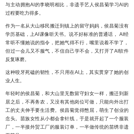
与主动拥抱AI的李晓明相比，非遗手艺人侯昌菊学习AI的
过程要吃力得多。
作为一名从大山移民搬迁到镇上的留守妈妈，侯昌菊没有
学历基础，上AI课像听天书。说不好标准的普通话， AI经
常听不懂她说的指令，把她气得不行，嘴里说着不学了，
但过一会儿又不服气，不信自己学不会，又打开了AI软件
反复琢磨。
这种咬牙死磕的韧性，不只用在AI上，其实贯穿了她的创
业人生。
年轻时的侯昌菊，和大山里无数留守妇女一样，搬迁到新
居之后，不再务农，又没有其他岗位可做，只能向外出打
工的丈夫伸手要生活费。侯昌菊觉得憋屈，萌生了创业的
念头。苗族女性从小都会拿针线，于是就开起了一个服装
厂，一半接外贸工厂的服装订单，一半做传统的苗绣非遗