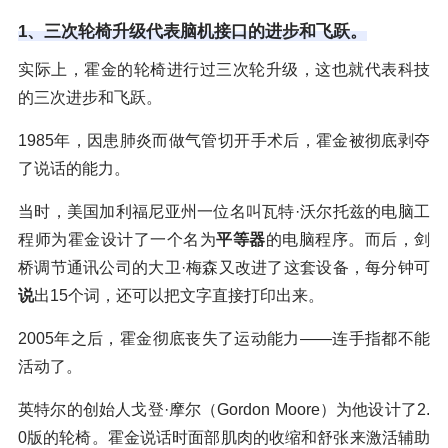
1、三次轮椅升级代表脑机接口的进步和飞跃。
实际上，霍金的轮椅进行过三次轮升级，这也就代表科技
的三次进步和飞跃。
1985年，因患肺炎而做气管切开手术后，霍金被彻底剥夺
了说话的能力。
当时，美国加利福尼亚州一位名叫瓦特·沃尔托兹的电脑工
程师为霍金设计了一个名为
平等器
的电脑程序。而后，剑
桥调节通讯公司的大卫·梅森又改进了这套设备，每分钟可
说
出15个词，还可以把文字直接打印出来。
2005年之后，霍金彻底丧失了运动能力——连手指都不能
活动了。
英特尔的创始人戈登·摩尔（Gordon Moore）为他设计了2.
0版的轮椅。霍金说话时面部肌肉的收缩和舒张来激活辅助