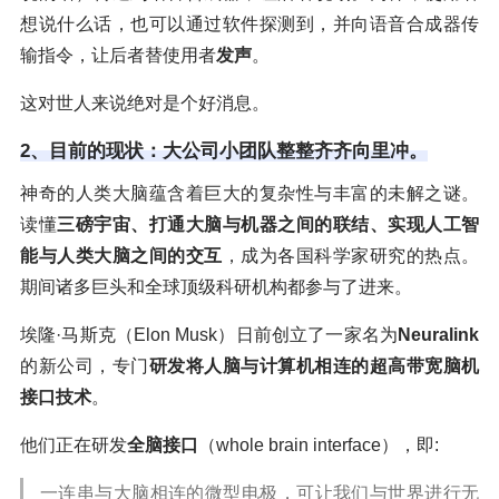
想说什么话，也可以通过软件探测到，并向语音合成器传
输指令，让后者替使用者
发声
。
这对世人来说绝对是个好消息。
2、目前的现状：大公司小团队整整齐齐向里冲。
神奇的人类大脑蕴含着巨大的复杂性与丰富的未解之谜。
读懂
三磅宇宙、打通大脑与机器之间的联结、实现人工智
能与人类大脑之间的交互
，成为各国科学家研究的热点。
期间诸多巨头和全球顶级科研机构都参与了进来。
埃隆·马斯克（Elon Musk）日前创立了一家名为
Neuralink
的新公司，专门
研发将人脑与计算机相连的超高带宽脑机
接口技术
。
他们正在研发
全脑接口
（whole brain interface），即:
一连串与大脑相连的微型电极，可让我们与世界进行无