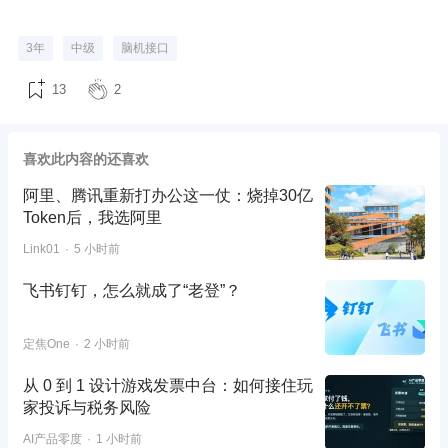
3年
中级
脑机接口
13
2
喜欢此内容的还喜欢
阿里、腾讯重新打办公这一仗：烧掉30亿
Token后，我选阿里
Link01
5 小时前
飞书钉钉，怎么就成了“老登”？
定焦One
2 小时前
从 0 到 1 设计游戏发票中台：如何接住玩
家投诉与税务风险
AI产品零度
1 小时前