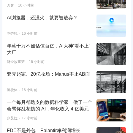
刀客
16 小时前
AI浏览器，还没火，就要被放弃？
克劳锐
16 小时前
年薪千万不如估值百亿，AI大神“看不上”
大厂
财经故事荟
16 小时前
套壳起家、20亿收场：Manus不止AB面
脑极体
16 小时前
一个每月都透支的数据科学家，做了一个
会骂你乱花钱的 AI，年化收入 4 亿美元
张艾拉
17 小时前
FDE不是外包！Palantir净利润增长