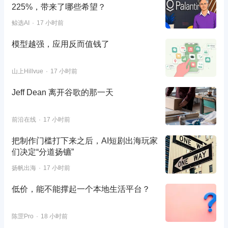
225%，带来了哪些希望？
鲸选AI
17 小时前
模型越强，应用反而值钱了
山上Hillvue
17 小时前
Jeff Dean 离开谷歌的那一天
前沿在线
17 小时前
把制作门槛打下来之后，AI短剧出海玩家
们决定“分道扬镳”
扬帆出海
17 小时前
低价，能不能撑起一个本地生活平台？
陈罡Pro
18 小时前