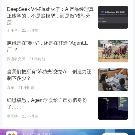
DeepSeek V4-Flash火了：AI产品经理真
正该学的，不是追模型，而是做“模型分
层”
于小鱼
21 小时前
腾讯是在“赛马”，还是在打造 “Agent工
厂”？
深流研究所
21 小时前
当我们把所有“笨功夫”交给AI，创造力还
剩下多少？
袁振
21 小时前
细思极恐，Agent学会给自己办假身份
了……
字母榜
21 小时前