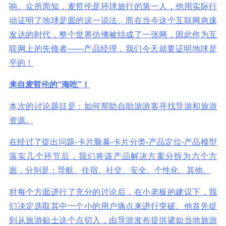
响。众所周知，麦哲伦是环球旅行的第一人，他用实际行
动证明了地球是圆的这一说法。而在当今这个互联网急速
发达的时代，整个世界仿佛被结成了一张网，因此作为互
联网上的先锋者——产品经理，我们今天就要证明地球是
平的！
来自麦哲伦的“海吃”！
本次的讨论题目是：如何帮助自助游游客寻找导游和旅游
资源。
在经过了提出问题-卡片脑暴-卡片分类-产品定位-产品模型
落实几个环节后，我们将该产品解决方案分拆为六个方
面，分别是：导航、住宿、社交、安全、个性化、其他。
对每个方面进行了充分的讨论后，在小老板的建议下，我
们决定选取其中一个小的用户痛点来进行突破。他首先提
到从旅游贴士这个点切入，由导游发布提供诸如当地旅游