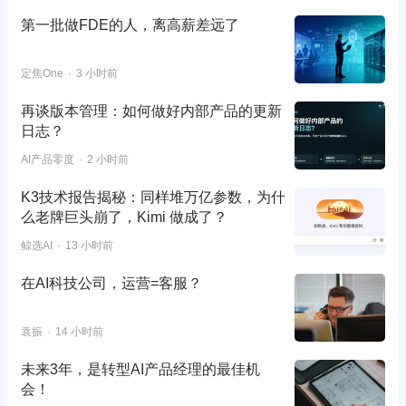
第一批做FDE的人，离高薪差远了
定焦One
3 小时前
再谈版本管理：如何做好内部产品的更新
日志？
AI产品零度
2 小时前
K3技术报告揭秘：同样堆万亿参数，为什
么老牌巨头崩了，Kimi 做成了？
鲸选AI
13 小时前
在AI科技公司，运营=客服？
袁振
14 小时前
未来3年，是转型AI产品经理的最佳机
会！