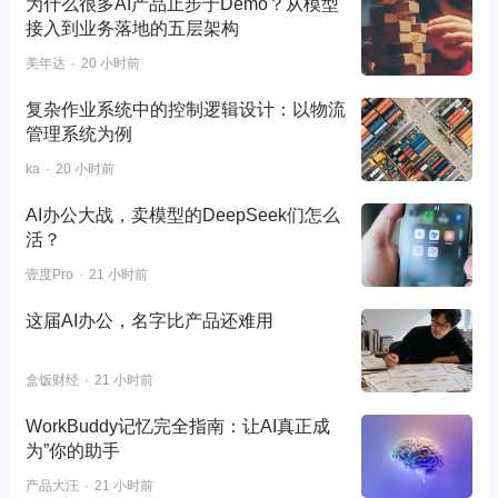
为什么很多AI产品止步于Demo？从模型
接入到业务落地的五层架构
美年达
20 小时前
复杂作业系统中的控制逻辑设计：以物流
管理系统为例
ka
20 小时前
AI办公大战，卖模型的DeepSeek们怎么
活？
壹度Pro
21 小时前
这届AI办公，名字比产品还难用
盒饭财经
21 小时前
WorkBuddy记忆完全指南：让AI真正成
为”你的助手
产品大汪
21 小时前