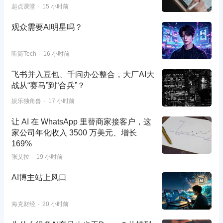
起点课堂
15 小时前
观众需要AI明星吗？
听筒Tech
16 小时前
飞书并入豆包、千问办公整合，大厂AI大
战从“赛马”到“合兵”？
娱乐独角兽
17 小时前
让 AI 在 WhatsApp 里替商家接客户，这
家公司年化收入 3500 万美元、增长
169%
张艾拉
19 小时前
AI博主站上风口
海克财经
20 小时前