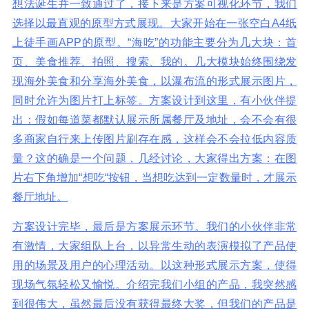
想法诞生并一致通过了，接下来是方案可视化环节，我们
选择以最直观的原型方式展现。大家开始在一张空白A4纸
上徒手画APP的原型。“海吃”的功能主要分为几大块：首
页、美食推荐、拍照、搜索、我的。几大模块始终围绕发
现海外美食和分享海外美食，以瀑布流的形式展示图片，
同时允许为图片打上标签。方案设计到这里，有小伙伴提
出：假如每道菜都默认展示所属餐厅及地址，会不会有很
多商家自行来上传图片刷存在感，这样会不会拉低内容质
量？这的确是一个问题，几经讨论，大家得出方案：在图
片右下角增加“想吃“按钮，当想吃达到一定数量时，才展示
餐厅地址。
方案设计完毕，最后是方案展示环节。我们的小伙伴非常
有激情，大家组队上台，以异常生动的表演模拟了产品使
用的场景及用户的心理活动。以这种形式展示方案，使得
现场气氛轻松又愉悦。介绍完我们小组的产品，我突然感
到很伟大，虽然最后没有获得最终大奖，但我们的产品是