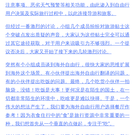
注意事项、恶劣天气预警等相关功能，由此渗入到自由行
用户决策及实际旅行过程中，以此连接导游和旅客。
但经过一番激烈的讨论，小组几个成员纷纷对旅游贴士这
个突破点发出质疑的声音，大家认为这些贴士完全可以通
过其它途径获取，对于用户来说吸引力不够强烈。一个提
议否决后，大家又开始了接下来的几轮激烈讨论。
突然有个小组成员谈到海外自由行，很快大家的思维扩展
到海外这个场景。有小伙伴提出海外自由行翻译的问题，
有的小伙伴提出吃饭的问题。最终，几个吃货小伙伴一拍
脑袋，没错！吃饭是大事！更何况是在陌生的国土，在一
切都非常陌生的环境中，吃啥更是难以抉择。于是，一个
伟大的想法产生了，我们要为海外自由行用户选择餐厅作
参考！因为衣食住行中的“食”是旅行资源中非常重要的一
种，我们想首先从一个垂直的点做起，专注于“吃”。