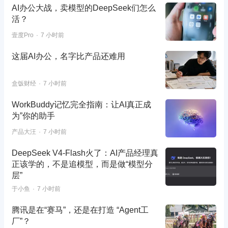
AI办公大战，卖模型的DeepSeek们怎么
活？
壹度Pro
7 小时前
这届AI办公，名字比产品还难用
盒饭财经
7 小时前
WorkBuddy记忆完全指南：让AI真正成
为”你的助手
产品大汪
7 小时前
DeepSeek V4-Flash火了：AI产品经理真
正该学的，不是追模型，而是做“模型分
层”
于小鱼
7 小时前
腾讯是在“赛马”，还是在打造 “Agent工
厂”？