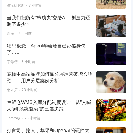
深流研究所
7 小时前
当我们把所有“笨功夫”交给AI，创造力还
剩下多少？
袁振
7 小时前
细思极恐，Agent学会给自己办假身份
了……
字母榜
8 小时前
宠物中高端品牌如何靠分层运营破增长瓶
颈——用户分层案例分析
桑木拓
23 小时前
生鲜仓WMS入库分配制度设计：从”人喊
人”到”系统驱动”的三层决策
Totoro畅
23 小时前
打官司、挖人，苹果和OpenAI的硬件大