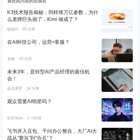
喜欢此内容的还喜欢
K3技术报告揭秘：同样堆万亿参数，为什
么老牌巨头崩了，Kimi 做成了？
鲸选AI
60 分前
在AI科技公司，运营=客服？
袁振
25 分前
未来3年，是转型AI产品经理的最佳机
会！
起点课堂
34 分前
观众需要AI明星吗？
听筒Tech
2 小时前
飞书并入豆包、千问办公整合，大厂AI大
战从“赛马”到“合兵”？