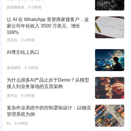
娱乐独角兽
3 小时前
让 AI 在 WhatsApp 里替商家接客户，这
家公司年化收入 3500 万美元、增长
169%
张艾拉
5 小时前
AI博主站上风口
海克财经
6 小时前
为什么很多AI产品止步于Demo？从模型
接入到业务落地的五层架构
美年达
6 小时前
复杂作业系统中的控制逻辑设计：以物流
管理系统为例
ka
6 小时前