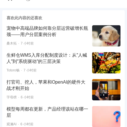
喜欢此内容的还喜欢
宠物中高端品牌如何靠分层运营破增长瓶
颈——用户分层案例分析
桑木拓
7 小时前
生鲜仓WMS入库分配制度设计：从”人喊
人”到”系统驱动”的三层决策
Totoro畅
7 小时前
打官司、挖人，苹果和OpenAI的硬件大
战才刚开始
字母榜
6 小时前
模型每周都在更新，产品经理该站在哪一
层
观澜AI
6 小时前