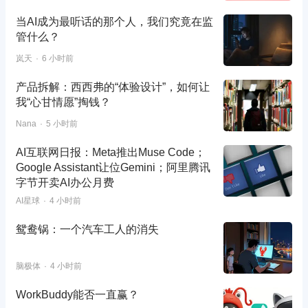
当AI成为最听话的那个人，我们究竟在监
管什么？
岚天
6 小时前
产品拆解：西西弗的“体验设计”，如何让
我“心甘情愿”掏钱？
Nana
5 小时前
AI互联网日报：Meta推出Muse Code；
Google Assistant让位Gemini；阿里腾讯
字节开卖AI办公月费
AI星球
4 小时前
鸳鸯锅：一个汽车工人的消失
脑极体
4 小时前
WorkBuddy能否一直赢？