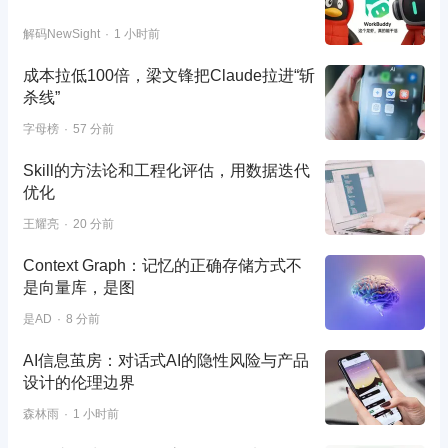
解码NewSight
1 小时前
成本拉低100倍，梁文锋把Claude拉进“斩
杀线”
字母榜
57 分前
Skill的方法论和工程化评估，用数据迭代
优化
王耀亮
20 分前
Context Graph：记忆的正确存储方式不
是向量库，是图
是AD
8 分前
AI信息茧房：对话式AI的隐性风险与产品
设计的伦理边界
森林雨
1 小时前