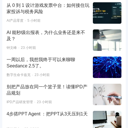
从 0 到 1 设计游戏发票中台：如何接住玩
家投诉与税务风险
AI产品零度
5 小时前
AI 能秒级出报表，为什么业务还是来不
及？
钟文峰
23 小时前
一周以后，我想我终于可以来聊聊
Seedance 2.5了。
数字生命卡兹克
23 小时前
别把产品放在同一个篮子里！读懂IPD产
品规划
IPD产品研发管理
23 小时前
4步搭PPT Agent ：把PPT从3天压到1天