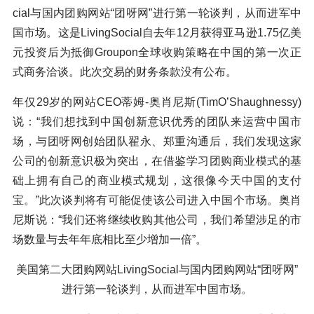
cial与国内团购网站“团呀网”进行第一轮谈判，从而进军中
国市场。这是LivingSocial自去年12月获得亚马逊1.75亿美
元投资后为抵御Groupon全球收购策略在中国的第一次正
式商务洽谈。此次交易的财务条款没有公布。
年仅29岁的网站CEO蒂姆-奥肖尼斯(TimO’Shaughnessy)
说：“我们想找到中国创新意识优秀的团队来运营中国市
场，与团呀网创始团队翟永、郑重沟通后，我们发现这家
公司的创新意识极为突出，在借鉴学习团购商业模式的基
础上拥有自己的商业模式规划，这很像今天中国的支付
宝。”此次谈判将有可能促使该公司进入中国个市场。奥肖
尼斯说：“我们还将继续收购其他公司，我们希望涉足的市
场数量与去年年底相比至少增加一倍”。
美国第二大团购网站LivingSocial与国内团购网站“团呀网”
进行第一轮谈判，从而进军中国市场。