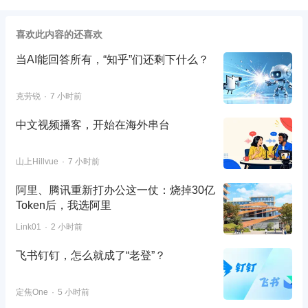
喜欢此内容的还喜欢
当AI能回答所有，“知乎”们还剩下什么？
克劳锐
7 小时前
中文视频播客，开始在海外串台
山上Hillvue
7 小时前
阿里、腾讯重新打办公这一仗：烧掉30亿
Token后，我选阿里
Link01
2 小时前
飞书钉钉，怎么就成了“老登”？
定焦One
5 小时前