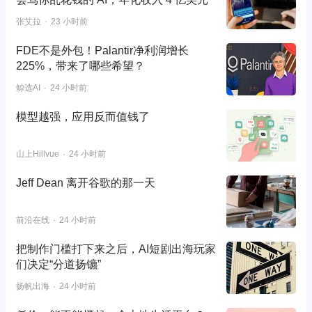
张艾拉
23 小时前
FDE不是外包！Palantir净利润增长
225%，带来了哪些希望？
鲸选AI
24 小时前
模型越强，应用反而值钱了
山上Hillvue
24 小时前
Jeff Dean 离开谷歌的那一天
前沿在线
24 小时前
把制作门槛打下来之后，AI短剧出海玩家
们决定“分道扬镳”
扬帆出海
24 小时前