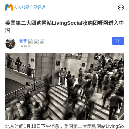
美国第二大团购网站LivingSocial收购团呀网进入中
国
老曹
关注
14 年前
北京时间1月18日下午消息，美国第二大团购网站LivingSo