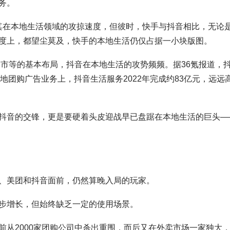
务。
加速其在本地生活领域的攻掠速度，但彼时，快手与抖音相比，无论
度上，都望尘莫及，快手的本地生活仍仅占据一小块版图。
超市等的基本布局，抖音在本地生活的攻势频频。据36氪报道，
本地团购广告业务上，抖音生活服务2022年完成约83亿元，远远
抖音的交锋，更是要硬着头皮迎战早已盘踞在本地生活的巨头—
、美团和抖音面前，仍然算晚入局的玩家。
步增长，但始终缺乏一定的使用场景。
前从2000家团购公司中杀出重围，而后又在外卖市场一家独大