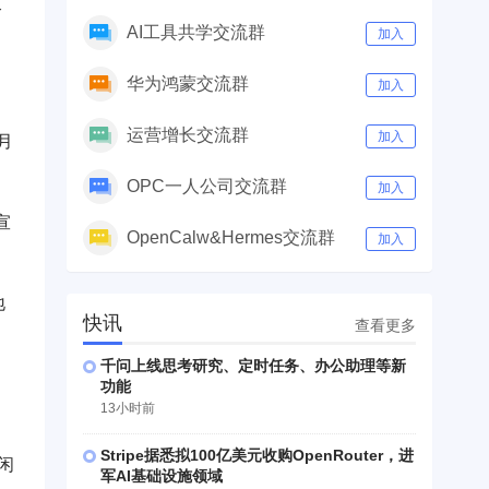
个
AI工具共学交流群
加入
华为鸿蒙交流群
加入
运营增长交流群
加入
月
OPC一人公司交流群
加入
宣
OpenCalw&Hermes交流群
加入
地
快讯
查看更多
千问上线思考研究、定时任务、办公助理等新
功能
13小时前
Stripe据悉拟100亿美元收购OpenRouter，进
闲
军AI基础设施领域