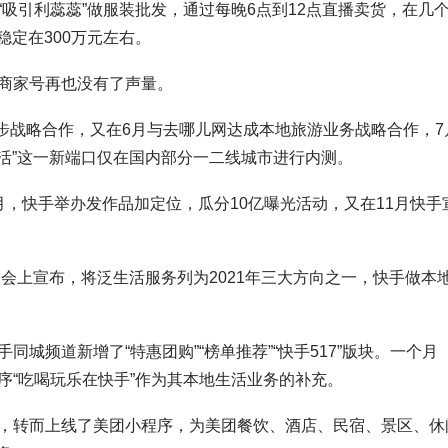
吸引利蕊蕊”做服装批发，通过每晚6点到12点直播卖货，在几
稳定在300万元左右。
商家号再也没有了声量。
初步战略合作，又在6月与去哪儿网达成本地旅游业务战略合作，7
生活”这一新端口仅在国内部分一二线城市进行内测。
，快手举办发作品加定位，瓜分10亿曝光活动，又在11月快手
大会上宣布，将泛生活服务列为2021年三大方向之一，快手做本
城频道新增了“特惠团购”“榜单推荐”“快手517”版块。一个月
序“吃喝玩乐在快手”作为其本地生活业务的补充。
，转而上线了美团小程序，为美团餐饮、酒店、民宿、景区、休