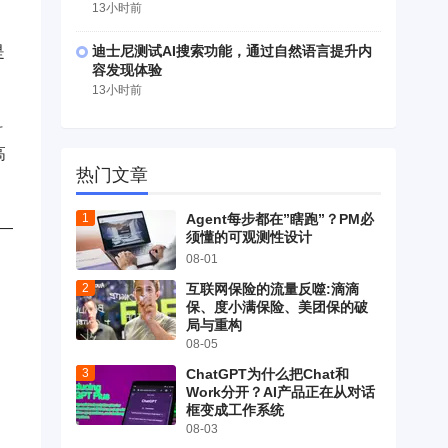
13小时前
是
迪士尼测试AI搜索功能，通过自然语言提升内
容发现体验
13小时前
抖
高
热门文章
Agent每步都在”瞎跑”？PM必
—
须懂的可观测性设计
08-01
互联网保险的流量反噬:滴滴
保、度小满保险、美团保的破
局与重构
08-05
ChatGPT为什么把Chat和
Work分开？AI产品正在从对话
框变成工作系统
08-03
，