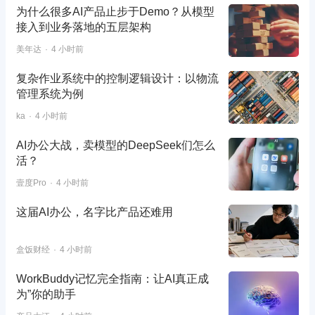
为什么很多AI产品止步于Demo？从模型
接入到业务落地的五层架构
美年达
4 小时前
复杂作业系统中的控制逻辑设计：以物流
管理系统为例
ka
4 小时前
AI办公大战，卖模型的DeepSeek们怎么
活？
壹度Pro
4 小时前
这届AI办公，名字比产品还难用
盒饭财经
4 小时前
WorkBuddy记忆完全指南：让AI真正成
为”你的助手