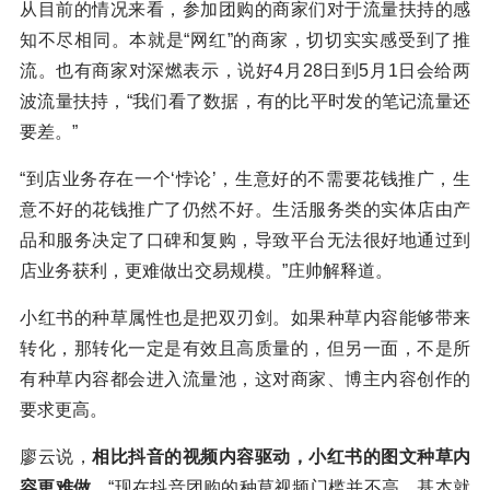
从目前的情况来看，参加团购的商家们对于流量扶持的感
知不尽相同。本就是“网红”的商家，切切实实感受到了推
流。也有商家对深燃表示，说好4月28日到5月1日会给两
波流量扶持，“我们看了数据，有的比平时发的笔记流量还
要差。”
“到店业务存在一个‘悖论’，生意好的不需要花钱推广，生
意不好的花钱推广了仍然不好。生活服务类的实体店由产
品和服务决定了口碑和复购，导致平台无法很好地通过到
店业务获利，更难做出交易规模。”庄帅解释道。
小红书的种草属性也是把双刃剑。如果种草内容能够带来
转化，那转化一定是有效且高质量的，但另一面，不是所
有种草内容都会进入流量池，这对商家、博主内容创作的
要求更高。
廖云说，
相比抖音的视频内容驱动，小红书的图文种草内
容更难做
。“现在抖音团购的种草视频门槛并不高，基本就