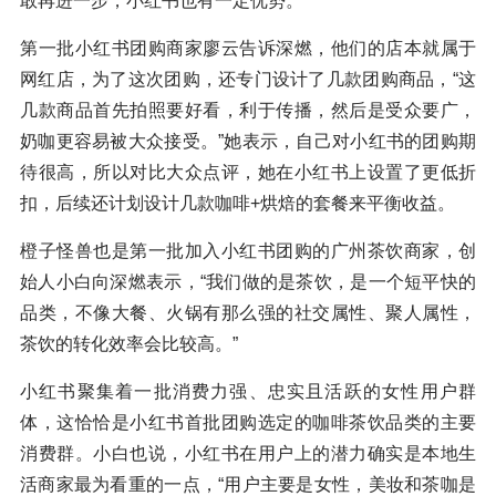
敢再进一步，小红书也有一定优势。
第一批小红书团购商家廖云告诉深燃，他们的店本就属于
网红店，为了这次团购，还专门设计了几款团购商品，“这
几款商品首先拍照要好看，利于传播，然后是受众要广，
奶咖更容易被大众接受。”她表示，自己对小红书的团购期
待很高，所以对比大众点评，她在小红书上设置了更低折
扣，后续还计划设计几款咖啡+烘焙的套餐来平衡收益。
橙子怪兽也是第一批加入小红书团购的广州茶饮商家，创
始人小白向深燃表示，“我们做的是茶饮，是一个短平快的
品类，不像大餐、火锅有那么强的社交属性、聚人属性，
茶饮的转化效率会比较高。”
小红书聚集着一批消费力强、忠实且活跃的女性用户群
体，这恰恰是小红书首批团购选定的咖啡茶饮品类的主要
消费群。小白也说，小红书在用户上的潜力确实是本地生
活商家最为看重的一点，“用户主要是女性，美妆和茶咖是