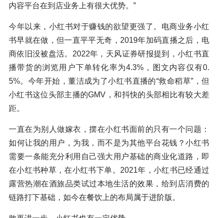
内容平台在到店业务上有很大优势。”
今年以来，小红书对于赚钱的欲望更强了。电商业务小红
书早就在做，但一直平平无奇，2019年加码直播之后，电
商依旧没被盘活。2022年，天风证券研报提到，小红书直
播带货的浏览用户下单转化率为4.3%，图文内容仅有0.
5%。今年开始，董洁成为了小红书直播的“救命稻草”，但
小红书这位头部主播的GMV，和抖快的头部相比有较大差
距。
一直在为别人做嫁衣，摆在小红书面前的只有一个问题：
如何让我的用户，为我，而不是为其他平台花钱？小红书
需要一条能充分利用自己强大用户基础的商业化道路，即
在小红书种草，在小红书下单。2021年，小红书已经通过
露营热潮在酒旅品类试过本地生活的效果，给到店消费的
链路打下基础，如今在餐饮上的布局属于进阶版。