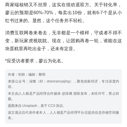
商家端核销又不丝滑，这实在很劝退双方。关于转化率，
廖云的预期是60%-70%，每卖出10份，就有6-7个是从小
红书过来的。显然，这个任务并不轻松。
消费互联网卷来卷去，无非都是一个模样，守成者不得不
变，新玩家虎视眈眈。现在，让团购再卷一轮，谁能在这
块蛋糕里再吃出金子，还未有定音。
*应受访者要求，廖云为化名。
作者：邹帅；编辑：黎明
来源公众号：深燃（ID：shenrancaijing），聚焦创新经济，专注深度内
容。
本文由人人都是产品经理合作媒体 @深燃 授权发布，未经许可，禁止转
载。
题图来自 Unsplash，基于 CC0 协议。
该文观点仅代表作者本人，人人都是产品经理平台仅提供信息存储空间服
务。