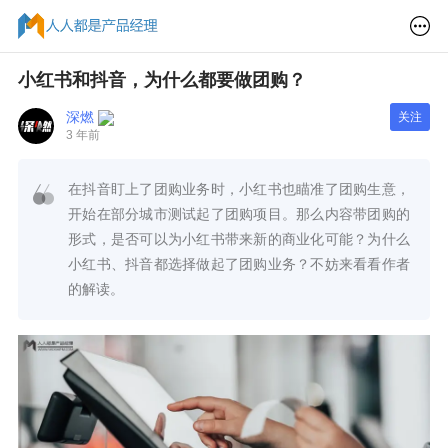
小红书和抖音，为什么都要做团购？
深燃
关注
3 年前
在抖音盯上了团购业务时，小红书也瞄准了团购生意，
开始在部分城市测试起了团购项目。那么内容带团购的
形式，是否可以为小红书带来新的商业化可能？为什么
小红书、抖音都选择做起了团购业务？不妨来看看作者
的解读。