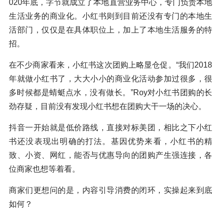
020年底，字节就成立了本地直营业务中心，专门负责本地
生活业务的商业化。小红书则到目前还没有专门的本地生
活部门，仅仅是在具体职位上，加上了本地生活服务的特
招。
在不少商家看来，小红书这次团购上略显仓促。“我们2018
年就做小红书了，大大小小的商业化活动参加过很多，很
多时候都是蜻蜓点水，没有做长。”Roy对小红书团购的长
劲存疑，目前没有发现小红书想在团购大干一场的决心。
抖音一开始就是低价路线，直接对标美团，相比之下小红
书还没表现出明确的打法。基因优势来看，小红书的精
致、小资、网红，能否与优惠导向的团购产生强连接，各
位商家也想等着看。
商家们更想问的是，内容引导消费的闭环，实操起来到底
如何？