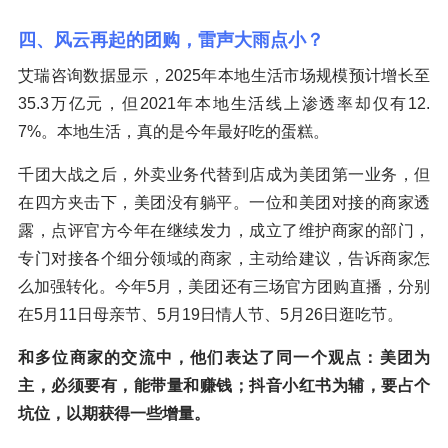
四、风云再起的团购，雷声大雨点小？
艾瑞咨询数据显示，2025年本地生活市场规模预计增长至
35.3万亿元，但2021年本地生活线上渗透率却仅有12.
7%。本地生活，真的是今年最好吃的蛋糕。
千团大战之后，外卖业务代替到店成为美团第一业务，但
在四方夹击下，美团没有躺平。一位和美团对接的商家透
露，点评官方今年在继续发力，成立了维护商家的部门，
专门对接各个细分领域的商家，主动给建议，告诉商家怎
么加强转化。今年5月，美团还有三场官方团购直播，分别
在5月11日母亲节、5月19日情人节、5月26日逛吃节。
和多位商家的交流中，他们表达了同一个观点：美团为
主，必须要有，能带量和赚钱；抖音小红书为辅，要占个
坑位，以期获得一些增量。