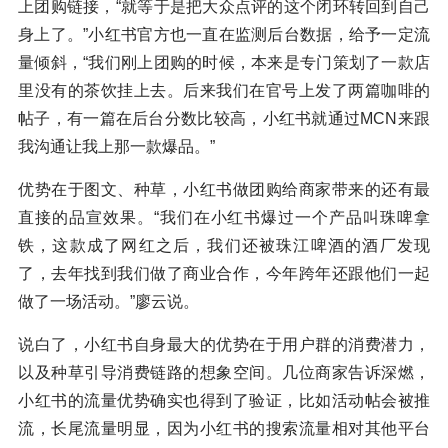
上团购链接，“就等于是把大众点评的这个闭环转回到自己
身上了。”小红书官方也一直在监测后台数据，给予一定流
量倾斜，“我们刚上团购的时候，本来是专门策划了一款店
里没有的茶饮挂上去。后来我们在官号上发了两篇咖啡的
帖子，有一篇在后台分数比较高，小红书就通过MCN来跟
我沟通让我上那一款爆品。”
优势在于图文、种草，小红书做团购给商家带来的还有最
直接的品宣效果。“我们在小红书爆过一个产品叫珠啤拿
铁，这款成了网红之后，我们还被珠江啤酒的酒厂发现
了，去年找到我们做了商业合作，今年跨年还跟他们一起
做了一场活动。”廖云说。
说白了，小红书自身最大的优势在于用户群的消费潜力，
以及种草引导消费链路的想象空间。几位商家告诉深燃，
小红书的流量优势确实也得到了验证，比如活动帖会被推
流，长尾流量明显，因为小红书的搜索流量相对其他平台