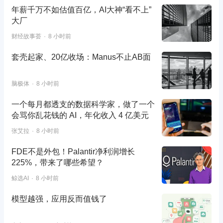
年薪千万不如估值百亿，AI大神“看不上”
大厂
财经故事荟
8 小时前
套壳起家、20亿收场：Manus不止AB面
脑极体
8 小时前
一个每月都透支的数据科学家，做了一个
会骂你乱花钱的 AI，年化收入 4 亿美元
张艾拉
8 小时前
FDE不是外包！Palantir净利润增长
225%，带来了哪些希望？
鲸选AI
8 小时前
模型越强，应用反而值钱了