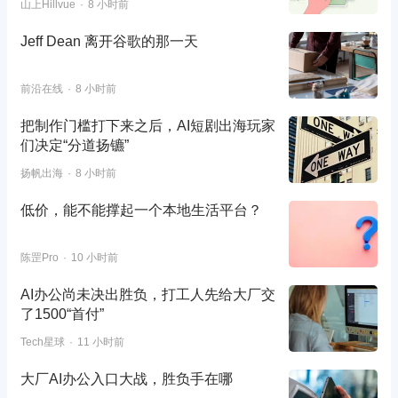
山上Hillvue
8 小时前
Jeff Dean 离开谷歌的那一天
前沿在线
8 小时前
把制作门槛打下来之后，AI短剧出海玩家
们决定“分道扬镳”
扬帆出海
8 小时前
低价，能不能撑起一个本地生活平台？
陈罡Pro
10 小时前
AI办公尚未决出胜负，打工人先给大厂交
了1500“首付”
Tech星球
11 小时前
大厂AI办公入口大战，胜负手在哪