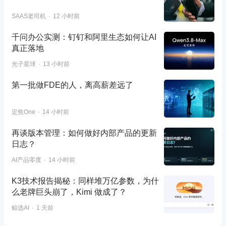
SAAS老司机
12 小时前
千问办公实测：钉钉和阿里生态如何让AI
真正落地
光子星球
13 小时前
第一批做FDE的人，离高薪差远了
定焦One
14 小时前
再谈版本管理：如何做好内部产品的更新
日志？
AI产品零度
14 小时前
K3技术报告揭秘：同样堆万亿参数，为什
么老牌巨头崩了，Kimi 做成了？
鲸选AI
1 天前