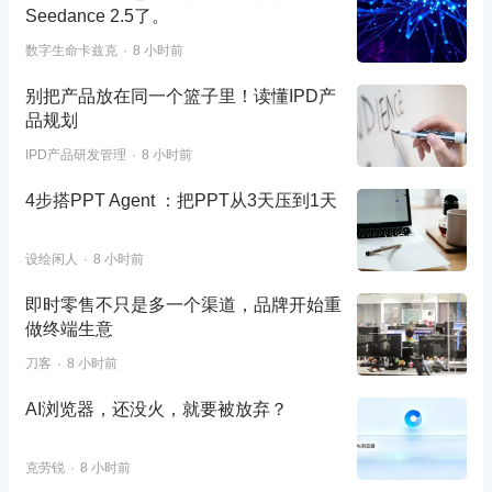
Seedance 2.5了。
数字生命卡兹克
8 小时前
别把产品放在同一个篮子里！读懂IPD产
品规划
IPD产品研发管理
8 小时前
4步搭PPT Agent ：把PPT从3天压到1天
设绘闲人
8 小时前
即时零售不只是多一个渠道，品牌开始重
做终端生意
刀客
8 小时前
AI浏览器，还没火，就要被放弃？
克劳锐
8 小时前