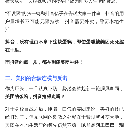
极大成功，边刷视频边购物早已成为许多人生活的常态。
“不设限”的张一鸣和抖音似乎在告诉大家一件事：抖音的用
户量增长不可能无限持续，抖音需要外卖，需要本地生
活！
抖音，没有理由不拿下这块蛋糕，即使蛋糕被美团死死握
在手里。
而抖音的每一步，都在刺痛美团神经！
三、美团的合纵连横与反击
作为巨头，一旦认真下场，势必会掀起新一轮腥风血雨，
美团的饭碗，抖音抢得走吗？
对于身经百战之后，刚喘一口气的美团来说，美好的仗已
经打过了，但互联网的刺激之处就在于转眼就可变天地，
美团在本地生活里的领先仍然不稳，
以前是阿里巴巴，现