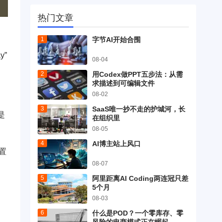
热门文章
字节AI开始合围
y”
08-04
用Codex做PPT五步法：从需
求描述到可编辑文件
08-02
SaaS唯一抄不走的护城河，长
是
在组织里
08-05
AI博主站上风口
置
08-07
阿里距离AI Coding两连冠只差
5个月
08-03
什么是POD？一个零库存、零