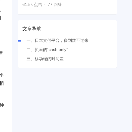
着
61.5k 点击
77 回答
。
倒
文章导航
一、日本支付平台，多到数不过来
二、执着的“cash only”
旨
三、移动端的时间差
平
相
种