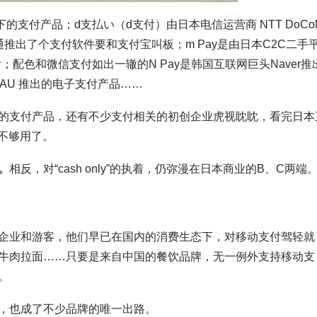
天旗下的支付产品；d支払い（d支付）由日本电信运营商 NTT DoCo
推出了个支付软件要和支付宝叫板；m Pay是由日本C2C二手
付；配色和微信支付如出一辙的N Pay是韩国互联网巨头Naver推
的AU 推出的电子支付产品……
的支付产品，还有不少支付相关的初创企业虎视眈眈，看完日本
快不够用了。
。
相反，对“cash only”的执着，仍弥漫在日本商业的B、C两端
企业和游客，他们早已在国内的消费生态下，对移动支付驾轻就
州牛肉拉面……只要是来自中国的餐饮品牌，无一例外支持移动支
。
，也成了不少品牌的唯一出路。