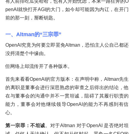
有人前排吃瓜笑哈哈，也有人开始忧虑，本来一路狂奔的O
penAI就快打开AGI的大门，如今却可能因为内讧，在开门
前的那一刻，掰断钥匙。
一、Altman的“三宗罪”
OpenAI究竟为何要立即罢免Altman，恐怕主人公自己都还
没捋清楚个中缘由。
但网络上却流传开了各种版本。
首先来看看OpenAI的官方版本：在声明中称，Altman先生
的离职是董事会进行深思熟虑的审查之后得出的结论，他
在与董事会的沟通中并不一贯坦诚，阻碍了其履行职责的
能力，董事会对他继续领导OpenAI的能力不再感到有信
心。
第一宗罪：不坦诚
。对于Altman 对于OpenAI 是否绝对坦
诚，任何人无法确认，但不知从何时起，罢免一名CEO的