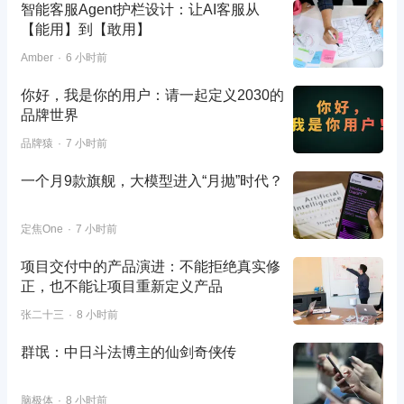
智能客服Agent护栏设计：让AI客服从
【能用】到【敢用】
Amber
6 小时前
你好，我是你的用户：请一起定义2030的
品牌世界
品牌猿
7 小时前
一个月9款旗舰，大模型进入“月抛”时代？
定焦One
7 小时前
项目交付中的产品演进：不能拒绝真实修
正，也不能让项目重新定义产品
张二十三
8 小时前
群氓：中日斗法博主的仙剑奇侠传
脑极体
8 小时前