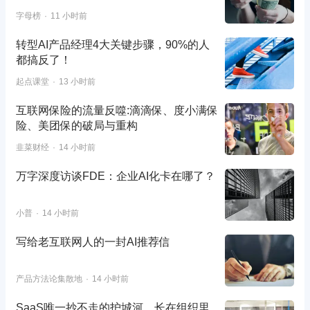
字母榜
11 小时前
转型AI产品经理4大关键步骤，90%的人
都搞反了！
起点课堂
13 小时前
互联网保险的流量反噬:滴滴保、度小满保
险、美团保的破局与重构
韭菜财经
14 小时前
万字深度访谈FDE：企业AI化卡在哪了？
小普
14 小时前
写给老互联网人的一封AI推荐信
产品方法论集散地
14 小时前
SaaS唯一抄不走的护城河，长在组织里