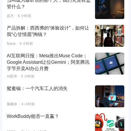
当AI成为最听话的那个人，我们究竟在监
管什么？
岚天
6 小时前
产品拆解：西西弗的“体验设计”，如何让
我“心甘情愿”掏钱？
Nana
5 小时前
AI互联网日报：Meta推出Muse Code；
Google Assistant让位Gemini；阿里腾讯
字节开卖AI办公月费
AI星球
5 小时前
鸳鸯锅：一个汽车工人的消失
脑极体
4 小时前
WorkBuddy能否一直赢？