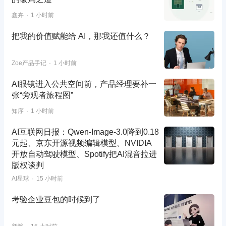
鑫卉
1 小时前
把我的价值赋能给 AI，那我还值什么？
Zoe产品手记
1 小时前
AI眼镜进入公共空间前，产品经理要补一
张“旁观者旅程图”
知序
1 小时前
AI互联网日报：Qwen-Image-3.0降到0.18
元起、京东开源视频编辑模型、NVIDIA
开放自动驾驶模型、Spotify把AI混音拉进
版权谈判
AI星球
15 小时前
考验企业豆包的时候到了