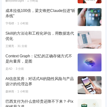
解码NewSight
1 小时前
成本拉低100倍，梁文锋把Claude拉进“斩
杀线”
字母榜
1 小时前
Skill的方法论和工程化评估，用数据迭代
优化
王耀亮
31 分前
Context Graph：记忆的正确存储方式不
是向量库，是图
是AD
3 分前
AI信息茧房：对话式AI的隐性风险与产品
设计的伦理边界
森林雨
1 小时前
巴西支付为什么曾经贵还降不下来？-Pix
的破局之道