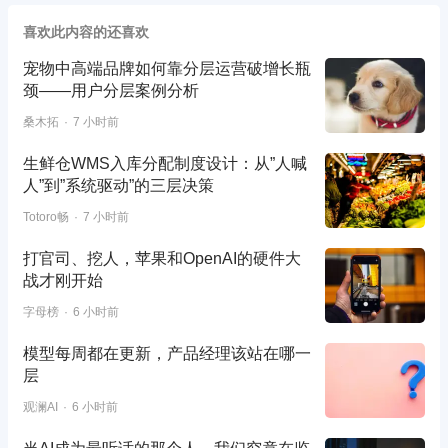
喜欢此内容的还喜欢
宠物中高端品牌如何靠分层运营破增长瓶
颈——用户分层案例分析
桑木拓
7 小时前
生鲜仓WMS入库分配制度设计：从”人喊
人”到”系统驱动”的三层决策
Totoro畅
7 小时前
打官司、挖人，苹果和OpenAI的硬件大
战才刚开始
字母榜
6 小时前
模型每周都在更新，产品经理该站在哪一
层
观澜AI
6 小时前