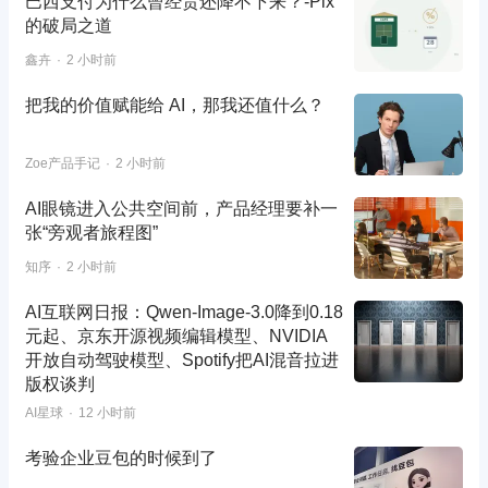
巴西支付为什么曾经贵还降不下来？-Pix
的破局之道
鑫卉
2 小时前
把我的价值赋能给 AI，那我还值什么？
Zoe产品手记
2 小时前
AI眼镜进入公共空间前，产品经理要补一
张“旁观者旅程图”
知序
2 小时前
AI互联网日报：Qwen-Image-3.0降到0.18
元起、京东开源视频编辑模型、NVIDIA
开放自动驾驶模型、Spotify把AI混音拉进
版权谈判
AI星球
12 小时前
考验企业豆包的时候到了