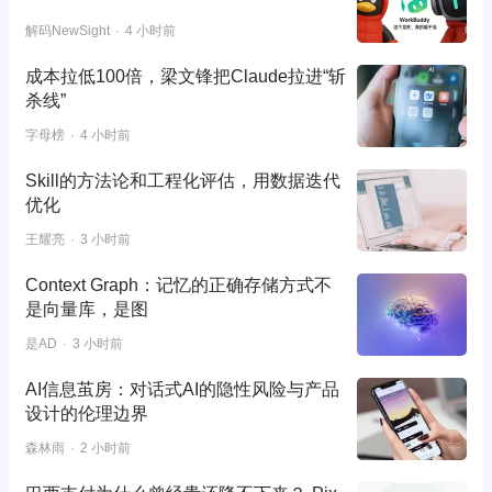
解码NewSight
4 小时前
成本拉低100倍，梁文锋把Claude拉进“斩
杀线”
字母榜
4 小时前
Skill的方法论和工程化评估，用数据迭代
优化
王耀亮
3 小时前
Context Graph：记忆的正确存储方式不
是向量库，是图
是AD
3 小时前
AI信息茧房：对话式AI的隐性风险与产品
设计的伦理边界
森林雨
2 小时前