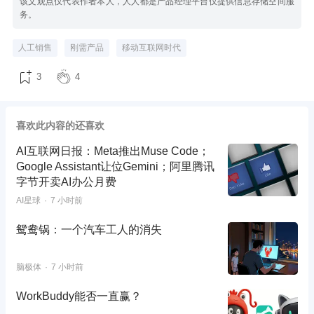
该文观点仅代表作者本人，人人都是产品经理平台仅提供信息存储空间服
务。
人工销售
刚需产品
移动互联网时代
3
4
喜欢此内容的还喜欢
AI互联网日报：Meta推出Muse Code；
Google Assistant让位Gemini；阿里腾讯
字节开卖AI办公月费
AI星球
7 小时前
鸳鸯锅：一个汽车工人的消失
脑极体
7 小时前
WorkBuddy能否一直赢？