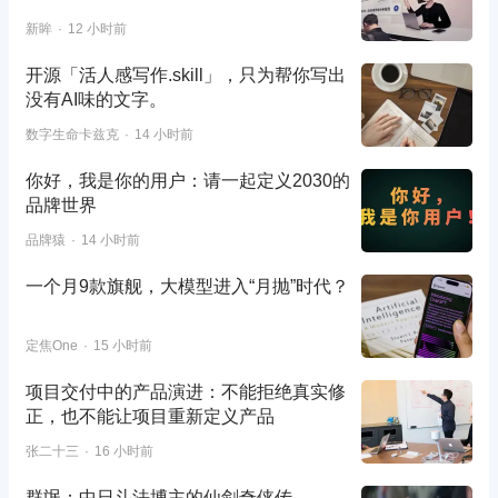
新眸
12 小时前
开源「活人感写作.skill」，只为帮你写出
没有AI味的文字。
数字生命卡兹克
14 小时前
你好，我是你的用户：请一起定义2030的
品牌世界
品牌猿
14 小时前
一个月9款旗舰，大模型进入“月抛”时代？
定焦One
15 小时前
项目交付中的产品演进：不能拒绝真实修
正，也不能让项目重新定义产品
张二十三
16 小时前
群氓：中日斗法博主的仙剑奇侠传