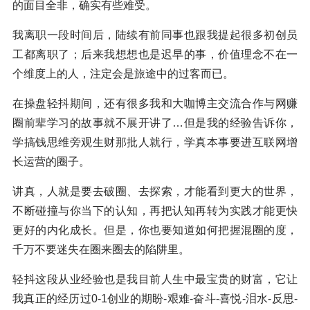
的面目全非，确实有些难受。
我离职一段时间后，陆续有前同事也跟我提起很多初创员
工都离职了；后来我想想也是迟早的事，价值理念不在一
个维度上的人，注定会是旅途中的过客而已。
在操盘轻抖期间，还有很多我和大咖博主交流合作与网赚
圈前辈学习的故事就不展开讲了…但是我的经验告诉你，
学搞钱思维旁观生财那批人就行，学真本事要进互联网增
长运营的圈子。
讲真，人就是要去破圈、去探索，才能看到更大的世界，
不断碰撞与你当下的认知，再把认知再转为实践才能更快
更好的内化成长。但是，你也要知道如何把握混圈的度，
千万不要迷失在圈来圈去的陷阱里。
轻抖这段从业经验也是我目前人生中最宝贵的财富，它让
我真正的经历过0-1创业的期盼-艰难-奋斗-喜悦-泪水-反思-