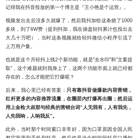
记得我在抖音投放的第一个博主是『王小艳是个运营』。
视频发出去后没多久就爆了，然后我抖加给这条烧了1000
多块，到了6W赞（提到抖加，我在操盘轻抖累计也投出去
大几十万吧），当时这条视频就给轻抖微信小程序引流了
上万用户量。
也就是这个月轻抖上线2个新功能，就是”去水印”和”文案提
取”，这个难题就到我身上了，这两个功能市面上就已经都
存在的，怎么才能把它打爆呢？
后来，我心里已经有答案：
只有靠抖音做爆款内容营销，
杠杆更多的内容推荐流量，在圈层内打爆再出圈；然后运
用上金枪大叔那句经典的营销台词“人无我有，人有我先，
人先我响，人响我反”。
此外，当时那个时间窗口非常好，因为口罩原因全国人民
都宅家里刷手机刷抖音，然后也是这个时间段抖音口播知