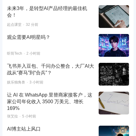
未来3年，是转型AI产品经理的最佳机
会！
起点课堂
32 分前
观众需要AI明星吗？
听筒Tech
2 小时前
飞书并入豆包、千问办公整合，大厂AI大
战从“赛马”到“合兵”？
娱乐独角兽
3 小时前
让 AI 在 WhatsApp 里替商家接客户，这
家公司年化收入 3500 万美元、增长
169%
张艾拉
5 小时前
AI博主站上风口