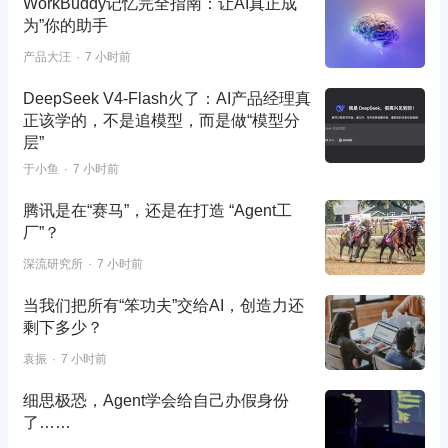
WorkBuddy记忆完全指南：让AI真正成
为”你的助手
产品大汪
7 小时前
DeepSeek V4-Flash火了：AI产品经理真
正该学的，不是追模型，而是做“模型分
层”
于小鱼
7 小时前
腾讯是在“赛马”，还是在打造 “Agent工
厂”？
深流研究所
7 小时前
当我们把所有“笨功夫”交给AI，创造力还
剩下多少？
袁振
7 小时前
细思极恐，Agent学会给自己办假身份
了……