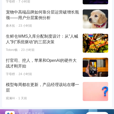
字母榜
7 小时前
宠物中高端品牌如何靠分层运营破增长瓶
颈——用户分层案例分析
桑木拓
23 小时前
生鲜仓WMS入库分配制度设计：从”人喊
人”到”系统驱动”的三层决策
Totoro畅
23 小时前
打官司、挖人，苹果和OpenAI的硬件大
战才刚开始
字母榜
24 小时前
模型每周都在更新，产品经理该站在哪一
层
观澜AI
1 天前